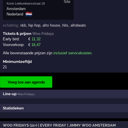
Korte Leidsedwarsstraat 18
Amsterdam
🇳🇱
Nederland
schatting:
r&b
,
hip hop
,
afro house
,
hits
,
afrobeats
Tickets & prijzen
Woo Fridays
Early bird:
€
11
,32
Voorverkoop:
€
16
,47
Alle bovenstaande prijzen zijn
inclusief servicekosten
.
Minimumleeftijd
21
Voeg toe aan agenda
Line-up
Woo Fridays
Statistieken
WOO FRIDAYS (21+) | EVERY FRIDAY | JIMMY WOO AMSTERDAM