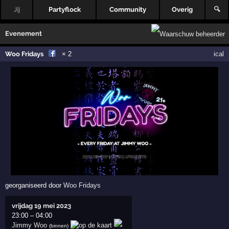
Jij
Partyflock
Community
Overig
🔍
Evenement
Woo Fridays
× 2
ical
georganiseerd door
Woo Fridays
vrijdag 19 mei 2023
23:00
–
04:00
Jimmy Woo
(binnen)