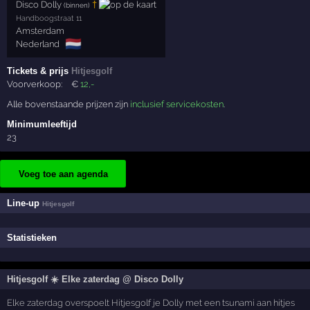
Disco Dolly
†
(binnen)
Handboogstraat 11
Amsterdam
🇳🇱
Nederland
Tickets & prijs
Hitjesgolf
Voorverkoop:
€
12
,-
Alle bovenstaande prijzen zijn
inclusief servicekosten
.
Minimumleeftijd
23
Voeg toe aan agenda
Line-up
Hitjesgolf
Statistieken
Hitjesgolf ☀️ Elke zaterdag @ Disco Dolly
Elke zaterdag overspoelt Hitjesgolf je Dolly met een tsunami aan hitjes