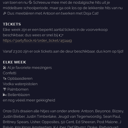
van toen en nu 💦 Schreeuw mee met de nostalgische hits uit je
middelbare schoolperiode, maar ga ook los op de lekkerste hits van nu
🎉 Dus: meeblèren met Antoon en twerken met Doja Cat!
𝗧𝗜𝗖𝗞𝗘𝗧𝗦
Elke week zijn er een beperkt aantal tickets in de voorverkoop
beschikbaar, dus wees er snel bij 👉
https://partyflock.nl/order_ticket/451449
Vanaf 23:00 zijn er ook tickets aan de deur beschikbaar, dus kom op tijd!
𝗘𝗟𝗞𝗘 𝗪𝗘𝗘𝗞
🎤 Al je favoriete meezingers
Confetti
🦄 Opblaasdieren
Vodka waterpistolen
🌴 Palmbomen
🌬 Bellenblazen
en nog vééél meer gekkigheid
Onze DJ's draaien alle hitjes van onder andere: Antoon, Beyonce, Bizzey,
Justin Bieber, Justin Timberlake, Jeugd van Tegenwoordig, Sean Paul,
Brittney Spears, Usher, Opposites, 50 Cent, Ed Sheeran, Post Malone, J
Balvin, Kris Kross Amsterdam, K-Liber, Def Rhymz, Drake, Partysquad,