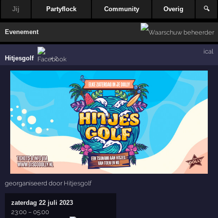
Jij
Partyflock
Community
Overig
🔍
Evenement
ical
Hitjesgolf
× 2
georganiseerd door
Hitjesgolf
zaterdag 22 juli 2023
23:00
–
05:00