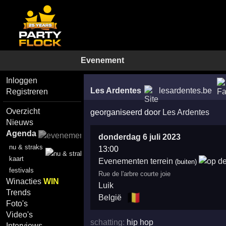
Evenement
Inloggen
Les Ardentes
lesardentes.be
Registreren
Overzicht
georganiseerd door
Les Ardentes
Nieuws
Agenda
donderdag 6 juli 2023
nu & straks
13:00
kaart
Evenementen terrein
(buiten)
festivals
Rue de l'arbre courte joie
Winacties
WIN
Luik
Trends
🇧🇪
België
Foto's
Video's
schatting:
hip hop
Interviews