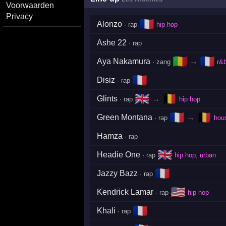
Voorwaarden
Privacy
🇫🇷
Alonzo
· rap
hip hop
Ashe 22
· rap
🇲🇱
🇫🇷
Aya Nakamura
→
· zang
r&
🇫🇷
Disiz
· rap
🇬🇧
🇧🇪
Glints
→
· rap
hip hop
🇫🇷
🇧🇪
Green Montana
→
· rap
hous
Hamza
· rap
🇬🇧
Headie One
· rap
hip hop, urban
🇫🇷
Jazzy Bazz
· rap
🇺🇸
Kendrick Lamar
· rap
hip hop
🇫🇷
Khali
· rap