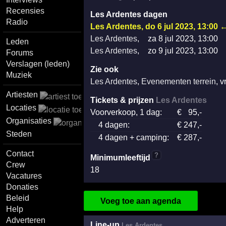
Recensies
Les Ardentes dagen
Radio
Les Ardentes
,
do 6 jul 2023, 13:00
Les Ardentes
,
za 8 jul 2023, 13:00
Leden
Les Ardentes
,
zo 9 jul 2023, 13:00
Forums
Verslagen (leden)
Zie ook
Muziek
Les Ardentes
,
Evenementen terrein
,
v
Artiesten
Tickets & prijzen
Les Ardentes
Locaties
Voorverkoop, 1 dag:
€
95
,-
Organisaties
4 dagen:
€
247
,-
Steden
4 dagen + camping:
€
287
,-
Contact
?
Minimumleeftijd
Crew
18
Vacatures
Donaties
Beleid
Voeg toe aan agenda
Help
Adverteren
Line-up
Les Ardentes