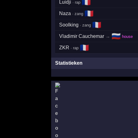
🇫🇷
Luidji
· rap
🇫🇷
Naza
· zang
🇫🇷
Soolking
· zang
🇷🇺
Vladimir Cauchemar
→
house
🇫🇷
ZKR
· rap
Statistieken