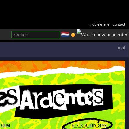
mobiele site
·
contact
🇳🇱
­
ical