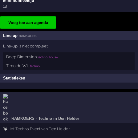
Minimumleeftijd
18
Voeg toe aan agenda
Line-up
RAMKOERS
Line-up is niet compleet.
Deep Dimension
techno, house
Timo de Wit
techno
Statistieken
RAMKOERS - Techno in Den Helder
💣 Het Techno Event van Den Helder!