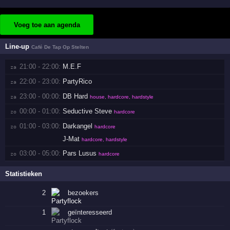
Voeg toe aan agenda
Line-up
Café De Tap Op Stelten
21:00 - 22:00:
M.E.F
za 
22:00 - 23:00:
PartyRico
za 
23:00 - 00:00:
DB Hard
za 
house, hardcore, hardstyle
00:00 - 01:00:
Seductive Steve
zo 
hardcore
01:00 - 03:00:
Darkangel
zo 
hardcore
J-Mat
hardcore, hardstyle
03:00 - 05:00:
Pars Lusus
zo 
hardcore
Statistieken
2
bezoekers
1
geïnteresseerd