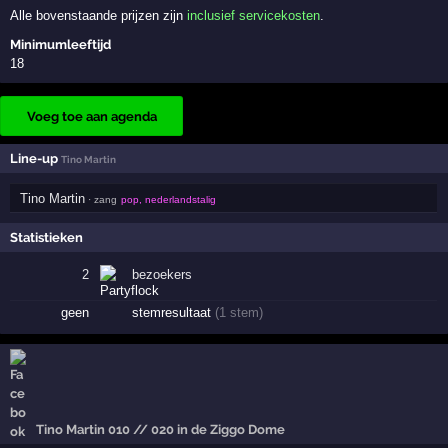
Alle bovenstaande prijzen zijn
inclusief servicekosten
.
Minimumleeftijd
18
Voeg toe aan agenda
Line-up
Tino Martin
Tino Martin
· zang
pop, nederlandstalig
Statistieken
2
bezoekers
geen
stemresultaat
(1 stem)
Tino Martin 010 // 020 in de Ziggo Dome