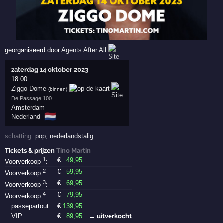
georganiseerd door
Agents After All
zaterdag 14 oktober 2023
18:00
Ziggo Dome
(binnen)
De Passage 100
Amsterdam
🇳🇱
Nederland
schatting:
pop
,
nederlandstalig
Tickets & prijzen
Tino Martin
1
€
49
,95
Voorverkoop
:
2
€
59
,95
Voorverkoop
:
3
€
69
,95
Voorverkoop
:
4
€
79
,95
Voorverkoop
:
passepartout:
€
139
,95
VIP:
€
89
,95
→ uitverkocht