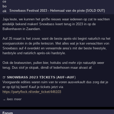
Snowbass Festival 2023 - Helemaal van de piste (SOLD OUT)
Jaja leute, we kunnen het groẞe nieuws waar iedereen op zat te wachten
eindelijk bekend maken! Snowbass keert terug in 2023 in op de
Balkenhaven in Zaandam.
Auf 25 maart is het zover, want de beste aprés-ski begint naturlich na het
voorjaarsskiën in de prille lentezon. Met alles wat je kan verwachten von
Snowbass auf 4 overdekt en verwarmde area’s mit der beste freestyle,
hardstyle und natürlich aprés-ski hardstyle.
Ook de bratwursten, pullen bier, hottubs und mehr zijn natuurlijk weer
terug. Dus stof je skipak, dirndl of lederhosen maar alvast af.
🍺 𝗦𝗡𝗢𝗪𝗕𝗔𝗦𝗦 𝟮𝟬𝟮𝟯 𝗧𝗜𝗖𝗞𝗘𝗧𝗦 (𝗔𝗨𝗙=𝗔𝗨𝗙)
Voorgaande edities waren ruim van te voren ausverkauft dus zorg dat je
er op tijd bij bent! Kauf je tickets jetzt via
https://partyflock.nl/order_ticket/446103
→ lees meer
Forum