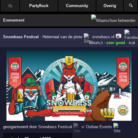
Jij
Partyflock
Community
Overig
🔍
Evenement
📷
Snowbass Festival
·
Helemaal van de piste
snowbass.nl
album
·
zeer goed
·
ical
,3
georganiseerd door
Snowbass Festival
⊂
Outlaw Events