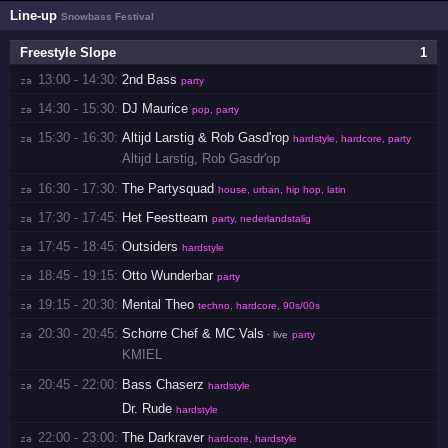
Line-up
Snowbass Festival
Freestyle Slope
1
13:00 - 14:30:
2nd Bass
za 
party
14:30 - 15:30:
DJ Maurice
za 
pop, party
15:30 - 16:30:
Altijd Larstig & Rob Gasd'rop
za 
hardstyle, hardcore, party
Altijd Larstig
,
Rob Gasdr'op
16:30 - 17:30:
The Partysquad
za 
house, urban, hip hop, latin
17:30 - 17:45:
Het Feestteam
za 
party, nederlandstalig
17:45 - 18:45:
Outsiders
za 
hardstyle
18:45 - 19:15:
Otto Wunderbar
za 
party
19:15 - 20:30:
Mental Theo
za 
techno, hardcore, 90s/00s
20:30 - 20:45:
Schorre Chef & MC Vals
za 
· live
party
KMIEL
20:45 - 22:00:
Bass Chaserz
za 
hardstyle
Dr. Rude
hardstyle
22:00 - 23:00:
The Darkraver
za 
hardcore, hardstyle