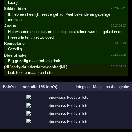
kaartje!
Sikkie :bier:
2023-03-27
Ik heb een heerlijk feestje gehad! Veel bekende en gezellige
mensen
Anous
2023-03-27
Het was een superleuk en gezellig feest alleen was het geluid in de
Freestyle tent niet zo goed
Remcolano
2023-03-26
Gezellig
Blue Sharky
2023-03-26
Erg gezellig maar ook erg druk
(NL)early-thunderdome-gabber(NL)
2023-03-26
leuk feeste maar kon beter
Foto's (→ toon alle 198 foto's)
fotograaf:
MarijnFaasFotografie