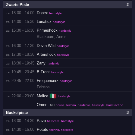
Zwarte Piste
2
13:00 - 14:00:
Dopex
za 
hardstyle
14:00 - 15:30:
Lunaticz
za 
hardstyle
15:30 - 16:30:
Primeshock
za 
hardstyle
Blackburn
,
Aeros
16:30 - 17:30:
Devin Wild
za 
hardstyle
17:30 - 18:30:
Aftershock
za 
hardstyle
18:30 - 19:45:
Zany
za 
hardstyle
19:45 - 20:45:
B-Front
za 
hardstyle
20:45 - 22:00:
Frequencerz
za 
hardstyle
Faistos
🇮🇹
22:00 - 23:00:
Malice
za 
hardstyle
Omen
· MC
house, techno, hardcore, hardstyle, hard techno
Buckelpiste
3
13:00 - 14:30:
Pavo
za 
hardcore, hardstyle
14:30 - 16:00:
Potato
za 
techno, hardcore