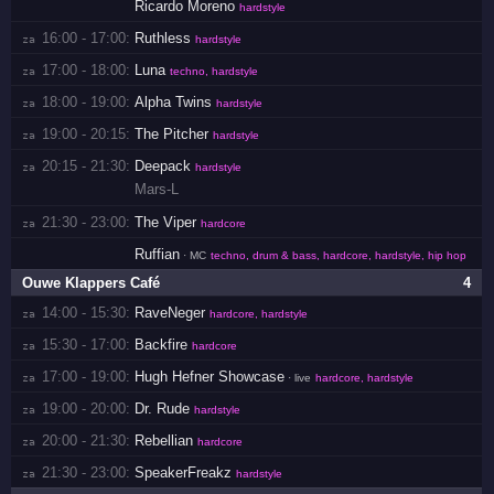
Ricardo Moreno
hardstyle
16:00 - 17:00:
Ruthless
za 
hardstyle
17:00 - 18:00:
Luna
za 
techno, hardstyle
18:00 - 19:00:
Alpha Twins
za 
hardstyle
19:00 - 20:15:
The Pitcher
za 
hardstyle
20:15 - 21:30:
Deepack
za 
hardstyle
Mars-L
21:30 - 23:00:
The Viper
za 
hardcore
Ruffian
· MC
techno, drum & bass, hardcore, hardstyle, hip hop
Ouwe Klappers Café
4
14:00 - 15:30:
RaveNeger
za 
hardcore, hardstyle
15:30 - 17:00:
Backfire
za 
hardcore
17:00 - 19:00:
Hugh Hefner Showcase
za 
· live
hardcore, hardstyle
19:00 - 20:00:
Dr. Rude
za 
hardstyle
20:00 - 21:30:
Rebellian
za 
hardcore
21:30 - 23:00:
SpeakerFreakz
za 
hardstyle