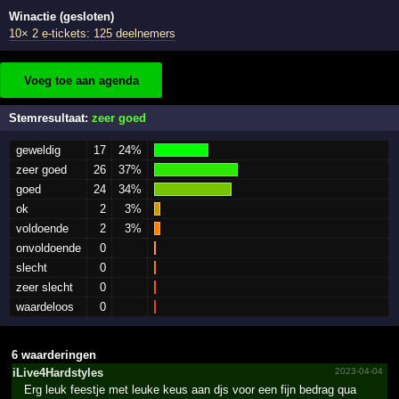
Winactie (gesloten)
10× 2 e-tickets: 125 deelnemers
Voeg toe aan agenda
Stemresultaat:
zeer goed
geweldig
17
24%
zeer goed
26
37%
goed
24
34%
ok
2
3%
voldoende
2
3%
onvoldoende
0
slecht
0
zeer slecht
0
waardeloos
0
6 waarderingen
iLive4­Hardst­yles
2023-04-04
Erg leuk feestje met leuke keus aan djs voor een fijn bedrag qua