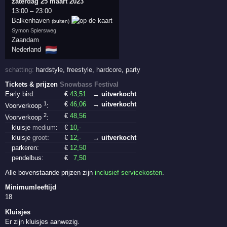
zaterdag 25 maart 2023
13:00
–
23:00
Balkenhaven
(buiten)
Symon Spiersweg
Zaandam
🇳🇱
Nederland
schatting:
hardstyle
,
freestyle
,
hardcore
,
party
Tickets & prijzen
Snowbass Festival
Early bird:
€
43
,51
→ uitverkocht
1
€
46
,06
→ uitverkocht
Voorverkoop
:
2
€
48
,56
Voorverkoop
:
kluisje
medium
:
€
10
,-
kluisje
groot
:
€
12
,-
→ uitverkocht
parkeren:
€
12
,50
pendelbus:
€
7
,50
Alle bovenstaande prijzen zijn
inclusief servicekosten
.
Minimumleeftijd
18
Kluisjes
Er zijn kluisjes aanwezig.