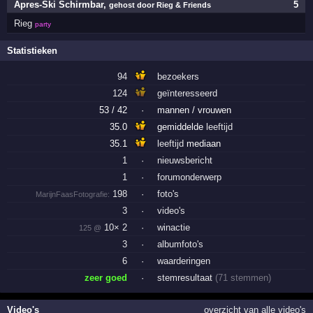
Apres-Ski Schirmbar
,
5
gehost door Rieg & Friends
Rieg
party
Statistieken
94
bezoekers
124
geïnteresseerd
53 / 42
·
mannen / vrouwen
35.0
gemiddelde
leeftijd
35.1
leeftijd
mediaan
1
·
nieuwsbericht
1
·
forumonderwerp
198
·
foto's
MarijnFaasFotografie:
3
·
video's
10× 2
·
winactie
125 @
3
·
albumfoto's
6
·
waarderingen
zeer goed
·
stemresultaat
(71 stemmen)
Video's
overzicht van alle video's