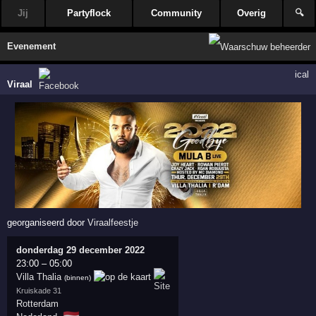
Jij
Partyflock
Community
Overig
🔍
Evenement
ical
Viraal
georganiseerd door
Viraalfeestje
donderdag 29 december 2022
23:00
–
05:00
Villa Thalia
(binnen)
Kruiskade 31
Rotterdam