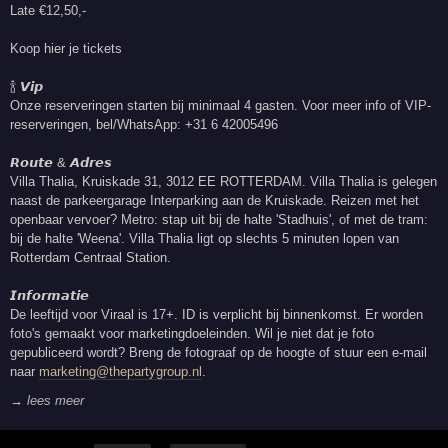
Late €12,50,-
Koop hier je tickets
🍾 𝙑𝙞𝙥
Onze reserveringen starten bij minimaal 4 gasten. Voor meer info of VIP-
reserveringen, bel/WhatsApp: +31 6 42005496
𝙍𝙤𝙪𝙩𝙚 & 𝘼𝙙𝙧𝙚𝙨
Villa Thalia, Kruiskade 31, 3012 EE ROTTERDAM. Villa Thalia is gelegen
naast de parkeergarage Interparking aan de Kruiskade. Reizen met het
openbaar vervoer? Metro: stap uit bij de halte 'Stadhuis', of met de tram:
bij de halte 'Weena'. Villa Thalia ligt op slechts 5 minuten lopen van
Rotterdam Centraal Station.
𝙄𝙣𝙛𝙤𝙧𝙢𝙖𝙩𝙞𝙚
De leeftijd voor Viraal is 17+. ID is verplicht bij binnenkomst. Er worden
foto's gemaakt voor marketingdoeleinden. Wil je niet dat je foto
gepubliceerd wordt? Breng de fotograaf op de hoogte of stuur een e-mail
naar
marketing@thepartygroup.nl
.
→ lees meer