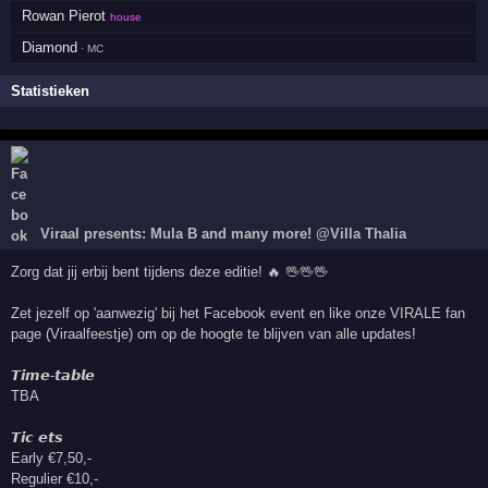
Rowan Pierot
house
Diamond
· MC
Statistieken
Viraal presents: Mula B and many more! @Villa Thalia
Zorg dat jij erbij bent tijdens deze editie! 🔥 🖖🖖🖖
Zet jezelf op 'aanwezig' bij het Facebook event en like onze VIRALE fan
page (Viraalfeestje) om op de hoogte te blijven van alle updates!
𝙏𝙞𝙢𝙚-𝙩𝙖𝙗𝙡𝙚
TBA
𝙏𝙞𝙘 𝙚𝙩𝙨
Early €7,50,-
Regulier €10,-