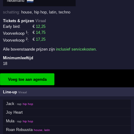
🇳🇱
Nederland
schatting:
house
,
hip hop
,
latin
,
techno
Tickets & prijzen
Viraal
Early bird:
€
12
,25
1
€
14
,75
Voorverkoop
:
2
€
17
,25
Voorverkoop
:
Alle bovenstaande prijzen zijn
inclusief servicekosten
.
Minimumleeftijd
18
Voeg toe aan agenda
Line-up
Viraal
Jack
· rap
hip hop
Joy Heart
Mula
· rap
hip hop
Roan Robuusta
house, latin