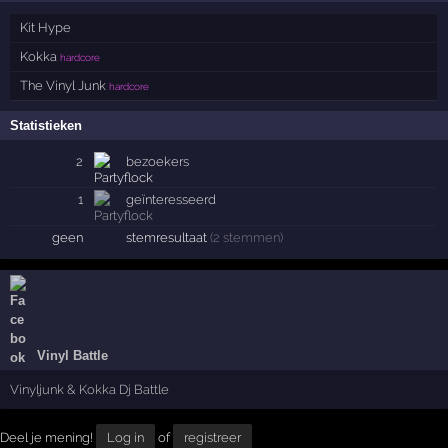
Kit Hype
Kokka
hardcore
The Vinyl Junk
hardcore
Statistieken
2
bezoekers
1
geïnteresseerd
geen
stemresultaat
(2 stemmen)
Vinyl Battle
Vinyljunk & Kokka Dj Battle
Deel je mening!
Log in
of
registreer