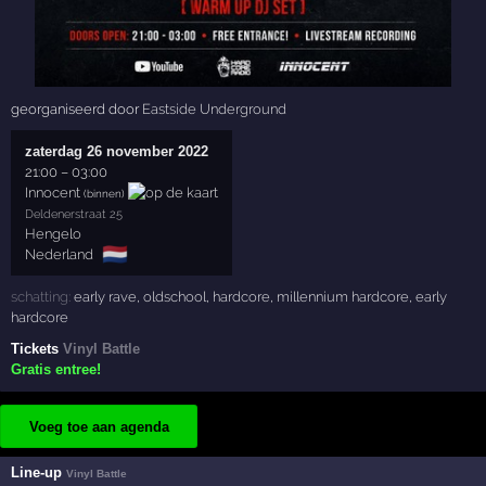
georganiseerd door
Eastside Underground
zaterdag 26 november 2022
21:00
–
03:00
Innocent
(binnen)
Deldenerstraat 25
Hengelo
🇳🇱
Nederland
schatting:
early rave
,
oldschool
,
hardcore
,
millennium hardcore
,
early
hardcore
Tickets
Vinyl Battle
Gratis entree!
Voeg toe aan agenda
Line-up
Vinyl Battle