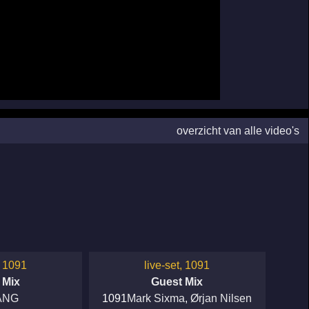
overzicht van alle video's
, 1091
live-set, 1091
 Mix
Guest Mix
ANG
1091
Mark Sixma
,
Ørjan Nilsen