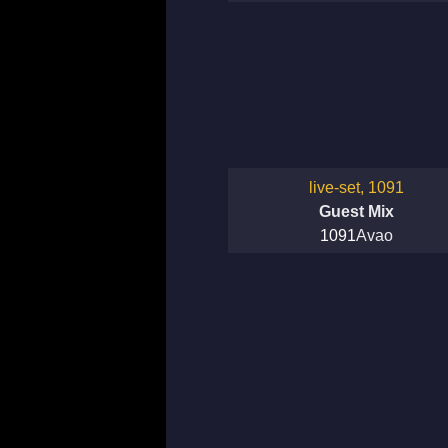
live-set, 1091
Guest Mix
1091
Avao