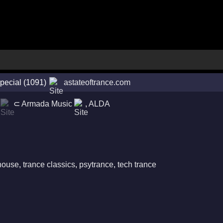
ecial (1091)
astateoftrance.com
⊂
Armada Music
,
ALDA
house
,
trance classics
,
psytrance
,
tech trance