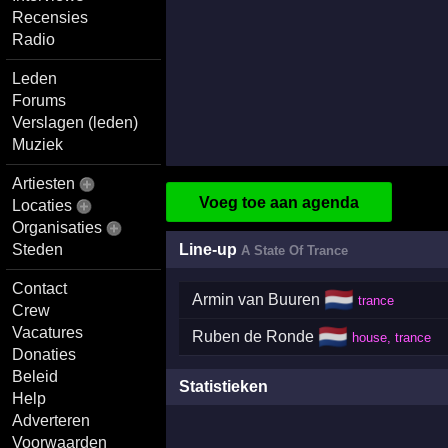
Recensies
Radio
Leden
Forums
Verslagen (leden)
Muziek
Artiesten
Voeg toe aan agenda
Locaties
Organisaties
Line-up
Steden
A State Of Trance
Contact
🇳🇱
Armin van Buuren
trance
Crew
🇳🇱
Vacatures
Ruben de Ronde
house, trance
Donaties
Beleid
Statistieken
Help
Adverteren
Voorwaarden