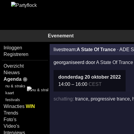
Evenement
Inloggen
livestream:
A State Of Trance
·
ADE Sp
Registreren
georganiseerd door
A State Of Trance
Overzicht
Nieuws
donderdag 20 oktober 2022
Agenda
14:00
–
16:00
CEST
nu & straks
kaart
schatting:
trance
,
progressive trance
,
festivals
Winacties
WIN
Trends
Foto's
Video's
Interviews