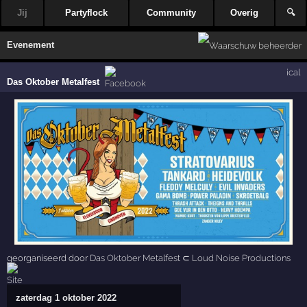
Jij
Partyflock
Community
Overig
🔍
Evenement
ical
Das Oktober Metalfest
georganiseerd door
Das Oktober Metalfest
⊂
Loud Noise Productions
zaterdag 1 oktober 2022