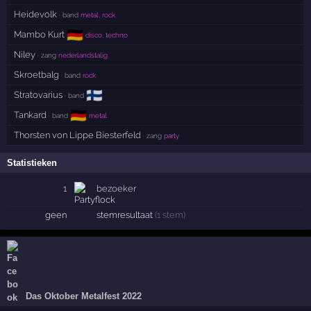
Heidevolk
· band
metal, rock
🇩🇪
Mambo Kurt
disco, techno
Niley
· zang
nederlandstalig
Skroetbalg
· band
rock
🇫🇮
Stratovarius
· band
🇩🇪
Tankard
· band
metal
Thorsten von Lippe Biesterfeld
· zang
party
Statistieken
1
bezoeker
geen
stemresultaat
(1 stem)
Das Oktober Metalfest 2022