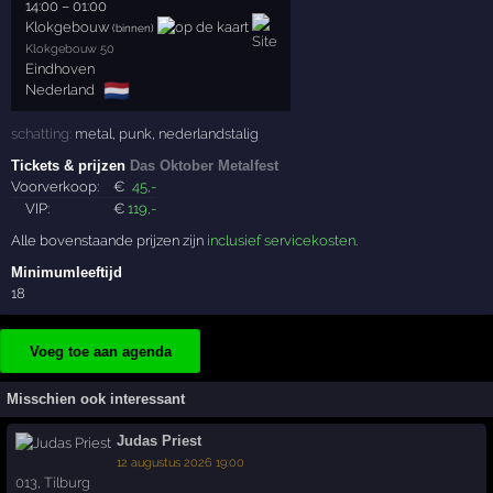
14:00
–
01:00
Klokgebouw
(binnen)
Klokgebouw 50
Eindhoven
🇳🇱
Nederland
schatting:
metal
,
punk
,
nederlandstalig
Tickets & prijzen
Das Oktober Metalfest
Voorverkoop:
€
45
,-
VIP:
€
119
,-
Alle bovenstaande prijzen zijn
inclusief servicekosten
.
Minimumleeftijd
18
Voeg toe aan agenda
Misschien ook interessant
Judas Priest
12 augustus 2026 19:00
013
,
Tilburg