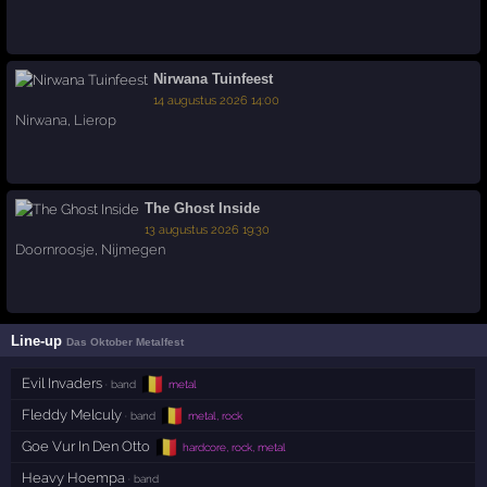
Nirwana Tuinfeest
14 augustus 2026 14:00
Nirwana
,
Lierop
The Ghost Inside
13 augustus 2026 19:30
Doornroosje
,
Nijmegen
Line-up
Das Oktober Metalfest
🇧🇪
Evil Invaders
· band
metal
🇧🇪
Fleddy Melculy
· band
metal, rock
🇧🇪
Goe Vur In Den Otto
hardcore, rock, metal
Heavy Hoempa
· band