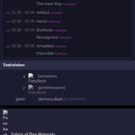
The Hard Way
hardstyle
01:30 - 02:30:
Artifact
zo 
hardstyle
02:30 - 03:30:
Neroz
zo 
hardstyle
03:30 - 04:30:
BioNoize
zo 
hardstyle
Resurgence
hardstyle
04:30 - 05:00:
Amplified
zo 
hardcore
Imposible
hardcore
Statistieken
4
bezoekers
2
geïnteresseerd
geen
stemresultaat
(3 stemmen)
Fabriq of Raw Materials