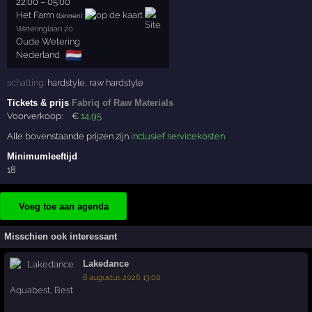
22:00
–
05:00
Het Farm
(binnen)
Weteringlaan 20
Oude Wetering
🇳🇱
Nederland
schatting:
hardstyle
,
raw hardstyle
Tickets & prijs
Fabriq of Raw Materials
Voorverkoop:
€
14
,95
Alle bovenstaande prijzen zijn
inclusief servicekosten
.
Minimumleeftijd
18
Voeg toe aan agenda
Misschien ook interessant
Lakedance
8 augustus 2026 13:00
Aquabest
,
Best