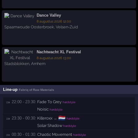
Dance Valley
8 augustus 2026 12:00
Spaarnwoude Oosterbroek
,
Velsen-Zuid
Nachtwacht XL Festival
8 augustus 2026 13:00
Stadsblokken
,
Arnhem
Line-up
Fabriq of Raw Materials
22:00 - 23:30:
Fade To Grey
za 
hardstyle
Noisic
hardstyle
🇳🇱
23:30 - 00:30:
Killeroxx
→
za 
hardstyle
Solar Shadow
hardstyle
00:30 - 01:30:
Chaotic Movement
zo 
hardstyle