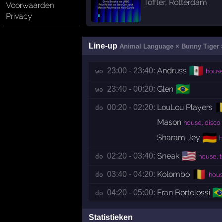
Toffler
,
Rotterdam
Voorwaarden
Privacy
Line-up
Animal Language × Bunny Tiger 
🇲🇽
Andruss
23:00 - 23:40:
wo 
hous
🇧🇷
Glen
23:40 - 00:20:
wo 
🇧
LouLou Players
00:20 - 02:20:
do 
Mason
house, disco
🇩🇪
Sharam Jey
h
🇺🇸
Sneak
02:20 - 03:40:
do 
house, 
🇧🇪
Kolombo
03:40 - 04:20:
do 
hous
🇧
Fran Bortolossi
04:20 - 05:00:
do 
Statistieken