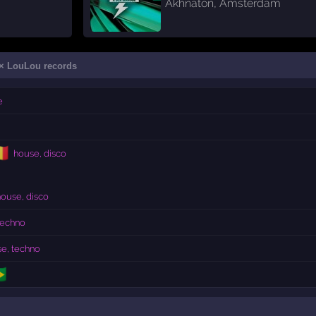
Akhnaton
,
Amsterdam
× LouLou records
e
🇪
house, disco
ouse, disco
techno
e, techno
🇷