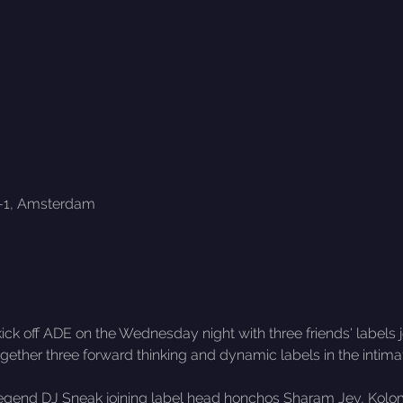
6-1, Amsterdam
 kick off ADE on the Wednesday night with three friends' label
ether three forward thinking and dynamic labels in the intima
C legend DJ Sneak joining label head honchos Sharam Jey, Kol