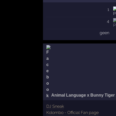
1
4
geen
Animal Language x Bunny Tiger
DJ Sneak
Kolombo - Official Fan page