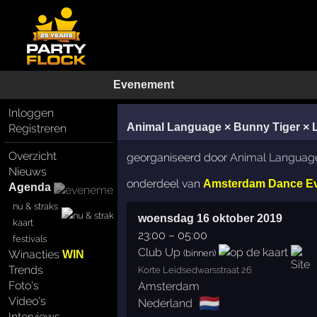
Evenement
Inloggen
Animal Language × Bunny Tiger × 
Registreren
Overzicht
georganiseerd door
Animal Languag
Nieuws
onderdeel van
Amsterdam Dance E
Agenda
nu & straks
woensdag 16 oktober 2019
kaart
23:00
–
05:00
festivals
Club Up
(binnen)
Winacties
WIN
Trends
Korte Leidsedwarsstraat 26
Foto's
Amsterdam
🇳🇱
Video's
Nederland
Interviews