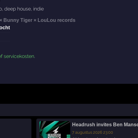
o
,
deep house
,
indie
× Bunny Tiger × LouLou records
ocht
ef servicekosten
.
Headrush invites Ben Mans
7 augustus 2026 23:00