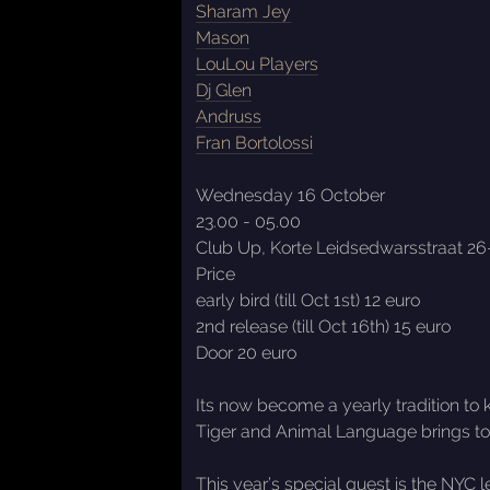
Sharam Jey
Mason
LouLou Players
Dj Glen
Andruss
Fran Bortolossi
Wednesday 16 October
23.00 - 05.00
Club Up, Korte Leidsedwarsstraat 2
Price
early bird (till Oct 1st) 12 euro
2nd release (till Oct 16th) 15 euro
Door 20 euro
Its now become a yearly tradition to
Tiger and Animal Language brings tog
This year’s special guest is the NY