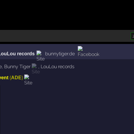
bunnytiger.de
LouLou records
e
,
Bunny Tiger
,
LouLou records
vent
(
ADE
)