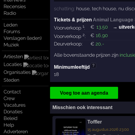
Recensies
schatting:
house
,
tech house
,
nu disc
Radio
Tickets & prijzen
Animal Language 
Leden
1
€
13
,50
→ uitverk
Voorverkoop
:
Forums
2
€
16
,90
Voorverkoop
:
Verslagen (leden)
Deurverkoop:
€
20
,-
Muziek
Alle bovenstaande prijzen zijn
inclusi
Artiesten
Locaties
?
Minimumleeftijd
Organisaties
18
Steden
Contact
Voeg toe aan agenda
Crew
Vacatures
Misschien ook interessant
Donaties
Beleid
Toffler
Help
15 augustus 2026 23:00
Adverteren