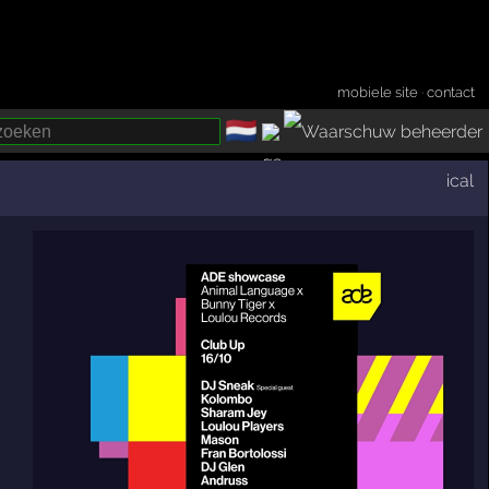
mobiele site
·
contact
🇳🇱
­
ical