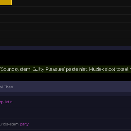
'Soundsystem: Guilty Pleasure' paste niet. Muziek sloot totaal n
al Theo
p, latin
oundsystem
party