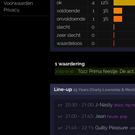
ok
4
12%
Voorwaarden
Privacy
voldoende
1
3%
onvoldoende
1
3%
slecht
0
zeer slecht
0
waardeloos
0
1 waardering
Tozz
Prima feestje. De act 
2019-11-30
Line-up
25 Years Charly Lownoise & Ment
20:30 - 21:00:
J-Nasty
vr 
disco, hip ho
21:00 - 21:45:
Jean
vr 
house, pop
21:45 - 22:15:
Guilty Pleasure
vr 
· s