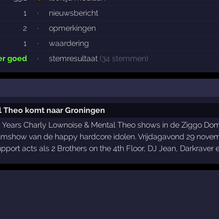
1
·
nieuwsbericht
2
·
opmerkingen
1
·
waardering
er goed
·
stemresultaat
(34 stemmen)
l Theo komt naar Groningen
 Years Charly Lownoise & Mental Theo shows in de Ziggo Dome,
umshow van de happy hardcore idolen. Vrijdagavond 29 novembe
pport acts als 2 Brothers on the 4th Floor, DJ Jean, Darkraver e