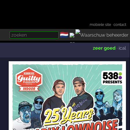
mobiele site
·
contact
🇳🇱
­
zeer goed
·
ical