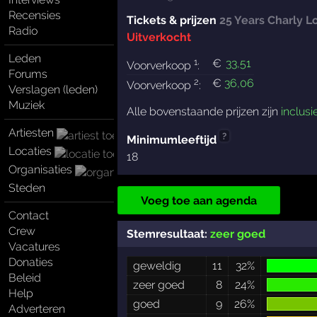
Recensies
Tickets & prijzen
25 Years Charly 
Radio
Uitverkocht
Leden
1
€
33
,51
Voorverkoop
:
Forums
2
€
36
,06
Voorverkoop
:
Verslagen (leden)
Muziek
Alle bovenstaande prijzen zijn
inclusi
Artiesten
?
Minimumleeftijd
Locaties
18
Organisaties
Steden
Voeg toe aan agenda
Contact
Crew
Stemresultaat:
zeer goed
Vacatures
Donaties
geweldig
11
32%
Beleid
zeer goed
8
24%
Help
goed
9
26%
Adverteren