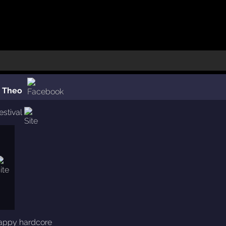
l Theo
estival
appy hardcore