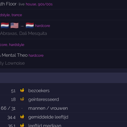
4th Floor
· live
house, 90s/00s
dstyle, trance
🇳🇱
🇺🇸
🇳🇱
→
hardcore
Abraxas
,
Dalí Mesquita
core, hardstyle
& Mental Theo
hardcore
ly Lownoise
51
bezoekers
18
geïnteresseerd
66 / 31
·
mannen / vrouwen
34.4
gemiddelde
leeftijd
35.1
leeftijd
mediaan