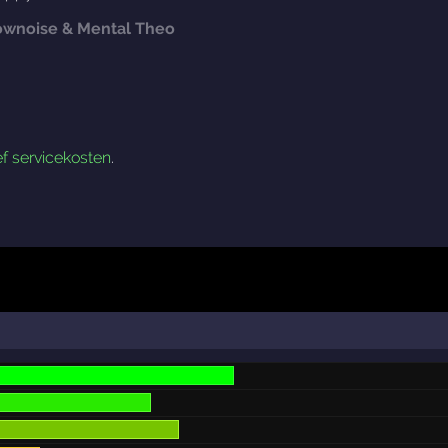
Lownoise & Mental Theo
ef servicekosten
.