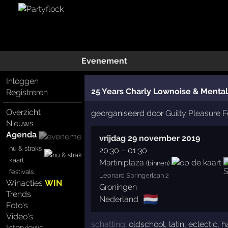
Evenement
Inloggen
25 Years Charly Lownoise & Menta
Registreren
Overzicht
georganiseerd door
Guilty Pleasure F
Nieuws
Agenda
vrijdag 29 november 2019
nu & straks
20:30
–
01:30
kaart
Martiniplaza
(binnen)
festivals
Leonard Springerlaan 2
Winacties
WIN
Groningen
Trends
🇳🇱
Nederland
Foto's
Video's
schatting:
oldschool
,
latin
,
eclectic
,
h
Interviews