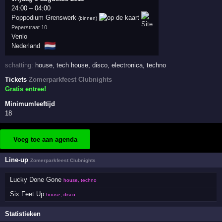
24:00
–
04:00
Poppodium Grenswerk
(binnen)
Peperstraat 10
Venlo
🇳🇱
Nederland
schatting:
house
,
tech house
,
disco
,
electronica
,
techno
Tickets
Zomerparkfeest Clubnights
Gratis entree!
Minimumleeftijd
18
Voeg toe aan agenda
Line-up
Zomerparkfeest Clubnights
Lucky Done Gone
house, techno
Six Feet Up
house, disco
Statistieken