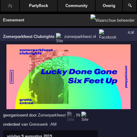
Jij
Partyflock
Community
Overig
🔍
Evenement
ical
Zomerparkfeest Clubnights
zomerparkfeest.nl
georganiseerd door
Zomerparkfeest
,
IN
onderdeel van
Grenswerk :AM
vrijdag 9 augustus 2019