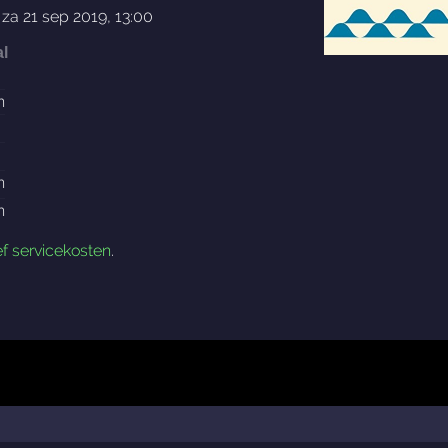
,
za 21 sep 2019, 13:00
l
n
n
n
ef servicekosten
.