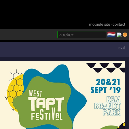
mobiele site
·
contact
🇳🇱
­
ical