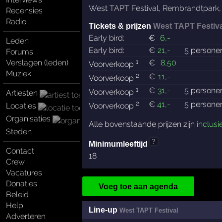
West TAPT Festival
,
Rembrandtpark
Recensies
Radio
Tickets & prijzen
West TAPT Festiva
Early bird:
€
6
,-
Leden
Early bird:
€
21
,-
5 persone
Forums
1
Verslagen (leden)
€
8
,50
Voorverkoop
:
Muziek
2
€
11
,-
Voorverkoop
:
1
€
31
,-
5 persone
Voorverkoop
:
Artiesten
2
€
41
,-
5 persone
Locaties
Voorverkoop
:
Organisaties
Alle bovenstaande prijzen zijn
inclusi
Steden
?
Minimumleeftijd
Contact
18
Crew
Vacatures
Donaties
Voeg toe aan agenda
Beleid
Help
Line-up
West TAPT Festival
Adverteren