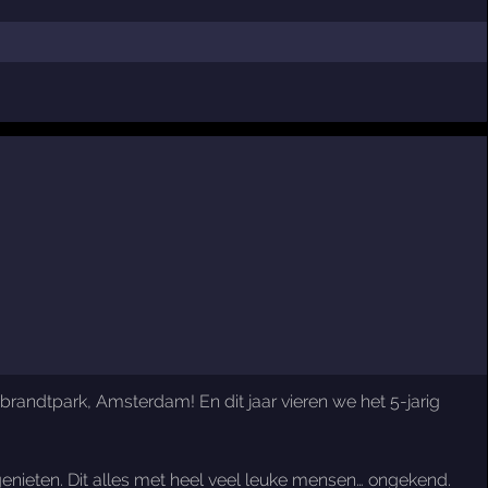
mbrandtpark, Amsterdam! En dit jaar vieren we het 5-jarig
 genieten. Dit alles met heel veel leuke mensen… ongekend.