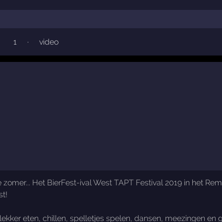
1
·
video
e zomer... Het BierFest-ival West TAPT Festival 2019 in het Re
st!
, lekker eten, chillen, spelletjes spelen, dansen, meezingen en