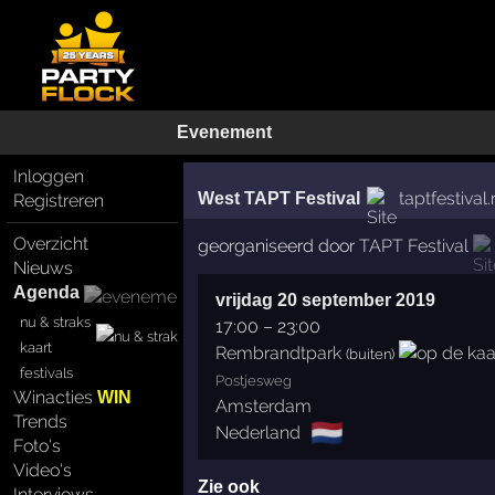
Evenement
Inloggen
taptfestival.
West TAPT Festival
Registreren
Overzicht
georganiseerd door
TAPT Festival
Nieuws
Agenda
vrijdag 20 september 2019
nu & straks
17:00
–
23:00
kaart
Rembrandtpark
(buiten)
festivals
Postjesweg
Winacties
WIN
Amsterdam
Trends
🇳🇱
Nederland
Foto's
Video's
Zie ook
Interviews