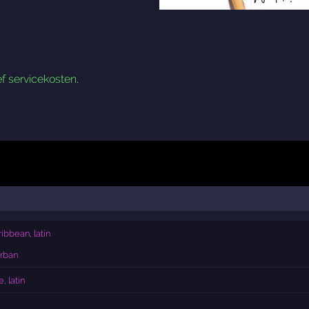
ef servicekosten
.
ibbean, latin
rban
, latin