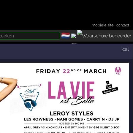
mobiele site
·
contact
🇳🇱
­
ical