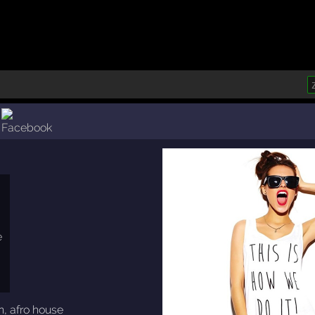
n
,
afro house