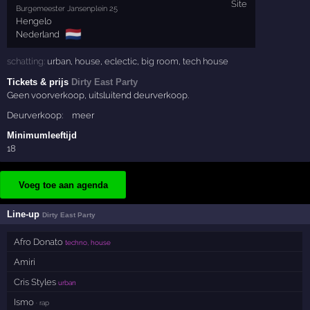
Burgemeester Jansenplein 25
Hengelo
🇳🇱
Nederland
schatting:
urban
,
house
,
eclectic
,
big room
,
tech house
Tickets & prijs
Dirty East Party
Geen voorverkoop, uitsluitend deurverkoop.
Deurverkoop:
meer
Minimumleeftijd
18
Voeg toe aan agenda
Line-up
Dirty East Party
Afro Donato
techno, house
Amiri
Cris Styles
urban
Ismo
· rap