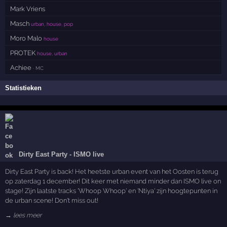
Mark Vriens
Masch
urban, house, pop
Moro Malo
house
PROTEK
house, urban
Achiee
· MC
Statistieken
Dirty East Party - ISMO live
Dirty East Party is back! Het heetste urban event van het Oosten is terug
op zaterdag 1 december! Dit keer met niemand minder dan ISMO live on
stage! Zijn laatste tracks 'Whoop Whoop' en 'Ntiya' zijn hoogtepunten in
de urban scene! Don't miss out!
→ lees meer