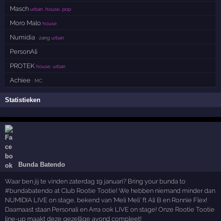
Masch
urban, house, pop
Moro Malo
house
Numidia
· zang
urban
PersonAli
PROTEK
house, urban
Achiee
· MC
Statistieken
Bunda Batendo
Waar ben jij te vinden zaterdag 19 januari? Bring your bunda to
#bundabatendo at Club Rootie Tootie! We hebben niemand minder dan
NUMIDIA LIVE on stage, bekend van 'Meli Meli' ft Ali B en Ronnie Flex!
Daarnaast staan Personali en Arra ook LIVE on stage! Onze Rootie Tootie
line-up maakt deze gezellige avond compleet!