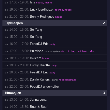
17:00 - 19:00:
Isis
za 
house, techno
19:00 - 21:00:
Erick Eerdhuizen
za 
techno, house
21:00 - 23:00:
Benny Rodrigues
za 
house
Tijdmasjien
2
14:00 - 15:00:
So Yang
za 
15:00 - 16:00:
So Yang
za 
16:00 - 17:00:
FeestDJ Eric
za 
party
17:00 - 18:00:
Huisfissa
za 
· soundsystem
r&b, hip hop, caribbean, afro
18:00 - 19:00:
Invictim
za 
house
19:00 - 20:00:
Funky Risotto
za 
party
20:00 - 21:00:
FeestDJ Eric
za 
party
21:00 - 22:00:
Danilo Kuiters
za 
· zang
nederlandstalig
22:00 - 23:00:
FeestDJ underkoffer
za 
Hitmasjien
3
13:00 - 14:00:
Janna Luna
za 
14:00 - 15:30:
Buur & Buuf
za 