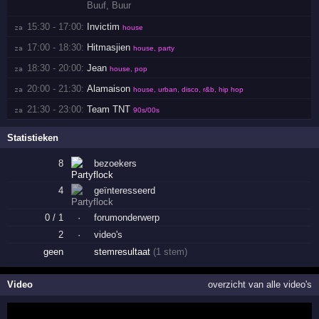
Buuf
,
Buur
15:30 - 17:00:
Invictim
za 
house
17:00 - 18:30:
Hitmasjien
za 
house, party
18:30 - 20:00:
Jean
za 
house, pop
20:00 - 21:30:
Alamaison
za 
house, urban, disco, r&b, hip hop
21:30 - 23:00:
Team TNT
za 
90s/00s
Statistieken
8
bezoekers
4
geïnteresseerd
0 / 1
·
forumonderwerp
2
·
video's
geen
stemresultaat
(1 stem)
Video
overzicht van alle video's