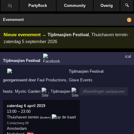
Jij
Partyflock
Community
Overig
🔍
Evenement
Nieuw evenement
→
Tijdmasjien Festival
, Thuishaven terrein ·
zaterdag 5 september 2026
ical
Tijdmasjien Festival
georganiseerd door
Faul Productions
,
Glave Events
hosts:
Mystic Garden
,
Tijdmasjien
afbeeldingen aanpassen
zaterdag 6 april 2019
13:00
–
23:00
Thuishaven terrein
(buiten)
Contactweg 68
Amsterdam