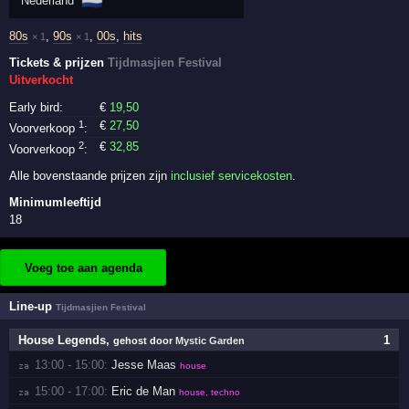
🇳🇱
Nederland
80s
,
90s
,
00s
,
hits
× 1
× 1
Tickets & prijzen
Tijdmasjien Festival
Uitverkocht
Early bird:
€
19
,50
1
€
27
,50
Voorverkoop
:
2
€
32
,85
Voorverkoop
:
Alle bovenstaande prijzen zijn
inclusief servicekosten
.
Minimumleeftijd
18
Voeg toe aan agenda
Line-up
Tijdmasjien Festival
House Legends
,
1
gehost door
Mystic Garden
13:00 - 15:00:
Jesse Maas
za 
house
15:00 - 17:00:
Eric de Man
za 
house, techno