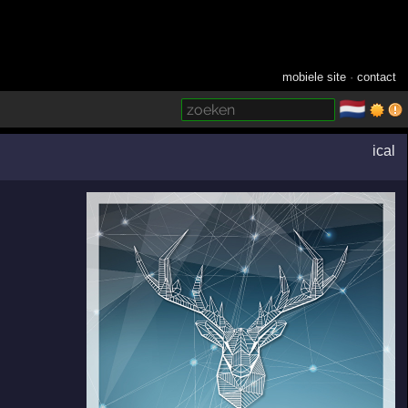
mobiele site
·
contact
🇳🇱
­
ical