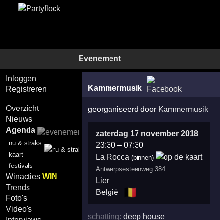
Evenement
Inloggen
Kammermusik
Registreren
Overzicht
georganiseerd door
Kammermusik
Nieuws
Agenda
zaterdag 17 november 2018
nu & straks
23:30
–
07:30
kaart
La Rocca
(binnen)
festivals
Antwerpsesteenweg 384
Winacties
WIN
Lier
Trends
🇧🇪
België
Foto's
Video's
schatting:
deep house
Interviews