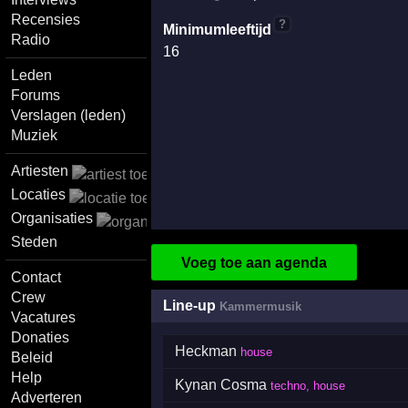
Recensies
?
Minimumleeftijd
Radio
16
Leden
Forums
Verslagen (leden)
Muziek
Artiesten
Locaties
Organisaties
Steden
Voeg toe aan agenda
Contact
Crew
Line-up
Kammermusik
Vacatures
Donaties
Heckman
house
Beleid
Help
Kynan Cosma
techno, house
Adverteren