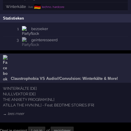
🇩🇪
Winterkälte
· live
techno, hardcore
Statistieken
1
bezoeker
3
geïnteresseerd
Claustrophobia VS Audio//Convulsion: Winterkälte & More!
WINTERKÄLTE [DE]
NULLVEKTOR [DE]
THE ANXIETY PROGRAM [NL]
ATILLA THE HVN [NL] - Feat. BEDTIME STORIES [FR]
→ lees meer
Deel je mening!
Log in
of
registreer