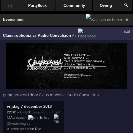
Jij
Partyflock
Community
Overig
🔍
Evenement
ical
Claustrophobia vs Audio Convulsion
#3
georganiseerd door
Claustrophobia
,
Audio Convulsion
vrijdag 7 december 2018
22:00
–
04:00
(toegang tot: 01:30)
MAX
(binnen)
Olympiaweg 2a
Alphen aan den Rijn