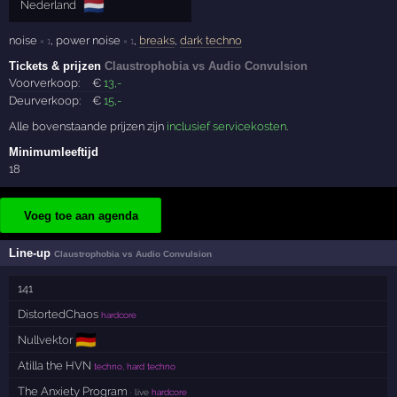
🇳🇱
Nederland
noise
,
power noise
,
breaks
,
dark techno
× 1
× 1
Tickets & prijzen
Claustrophobia vs Audio Convulsion
Voorverkoop:
€
13
,-
Deurverkoop:
€
15
,-
Alle bovenstaande prijzen zijn
inclusief servicekosten
.
Minimumleeftijd
18
Voeg toe aan agenda
Line-up
Claustrophobia vs Audio Convulsion
141
DistortedChaos
hardcore
🇩🇪
Nullvektor
Atilla the HVN
techno, hard techno
The Anxiety Program
· live
hardcore