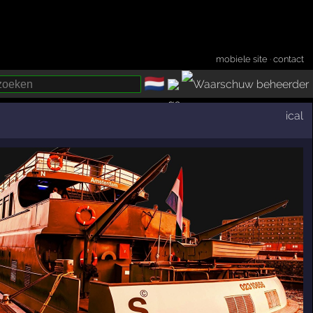
mobiele site
·
contact
🇳🇱
­
ical