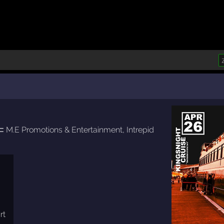
⊂
M.E Promotions & Entertainment
,
Intrepid