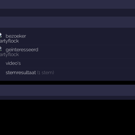
bezoeker
geïnteresseerd
video's
stemresultaat
(1 stem)