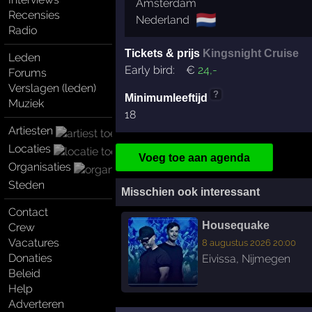
Amsterdam
Recensies
🇳🇱
Nederland
Radio
Tickets & prijs
Kingsnight Cruise
Leden
Early bird:
€
24
,-
Forums
Verslagen (leden)
?
Minimumleeftijd
Muziek
18
Artiesten
Locaties
Voeg toe aan agenda
Organisaties
Steden
Misschien ook interessant
Contact
Housequake
Crew
Vacatures
8 augustus 2026 20:00
Donaties
Eivissa
,
Nijmegen
Beleid
Help
Adverteren