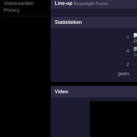
Voorwaarden
Line-up
Kingsnight Cruise
Privacy
Statistieken
1
4
2
·
geen
Video