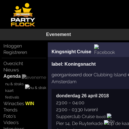
Evenement
Inloggen
Kingsnight Cruise
Registreren
Overzicht
label:
Koningsnacht
Nieuws
georganiseerd door
Clubbing Island
Agenda
Amsterdam
nu & straks
kaart
donderdag 26 april 2018
festivals
23:00
–
04:00
Winacties
WIN
23:00 - 03:30 (varen)
Trends
Foto's
Supperclub Cruise
(boot)
Video's
Pier 14, De Ruyterkade
Interviews