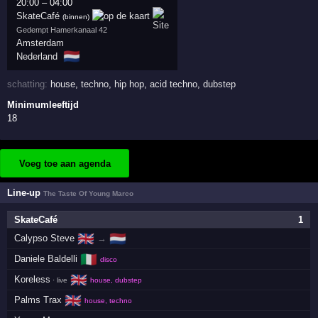
20:00
–
04:00
SkateCafé
(binnen)
Gedempt Hamerkanaal 42
Amsterdam
🇳🇱
Nederland
schatting:
house
,
techno
,
hip hop
,
acid techno
,
dubstep
Minimumleeftijd
18
Voeg toe aan agenda
Line-up
The Taste Of Young Marco
SkateCafé
1
🇬🇧
🇳🇱
Calypso Steve
→
🇮🇹
Daniele Baldelli
disco
🇬🇧
Koreless
· live
house, dubstep
🇬🇧
Palms Trax
house, techno