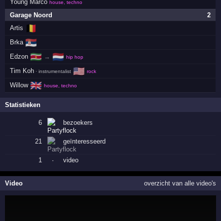
Young Marco
house, techno
Garage Noord
2
🇧🇪
Artis
🇷🇸
Brka
🇸🇷
🇳🇱
Edzon
→
hip hop
🇺🇸
Tim Koh
· instrumentalist
rock
🇬🇧
Willow
house, techno
Statistieken
6
bezoekers
21
geïnteresseerd
1
·
video
Video
overzicht van alle video's