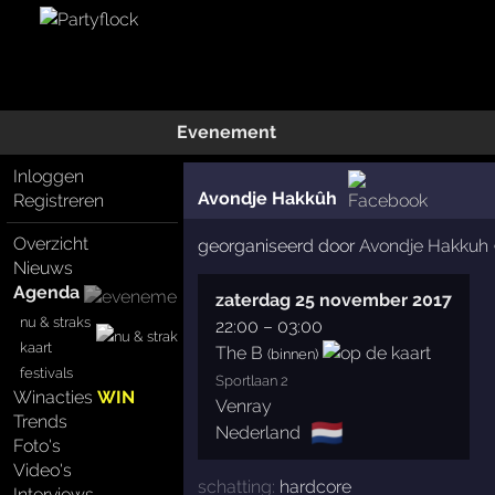
Evenement
Inloggen
Avondje Hakkûh
Registreren
Overzicht
georganiseerd door
Avondje Hakkuh
Nieuws
Agenda
zaterdag 25 november 2017
nu & straks
22:00
–
03:00
kaart
The B
(binnen)
festivals
Sportlaan 2
Winacties
WIN
Venray
Trends
🇳🇱
Nederland
Foto's
Video's
schatting:
hardcore
Interviews