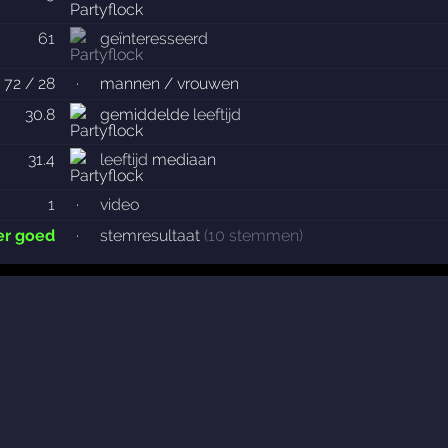
61
geïnteresseerd
72 / 28
·
mannen / vrouwen
30.8
gemiddelde
leeftijd
31.4
leeftijd
mediaan
1
·
video
er goed
·
stemresultaat
(10 stemmen)