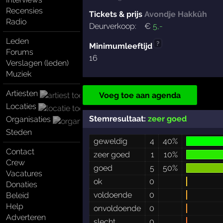
Recensies
Tickets & prijs
Avondje Hakkûh
Radio
Deurverkoop:
€
5
,-
Leden
?
Minimumleeftijd
Forums
16
Verslagen (leden)
Muziek
Artiesten
Voeg toe aan agenda
Locaties
Stemresultaat:
zeer goed
Organisaties
Steden
geweldig
4
40%
Contact
zeer goed
1
10%
Crew
goed
5
50%
Vacatures
ok
0
Donaties
voldoende
0
Beleid
Help
onvoldoende
0
Adverteren
slecht
0