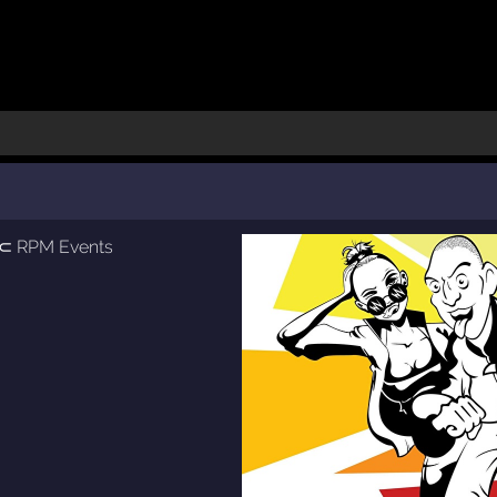
⊂
RPM Events