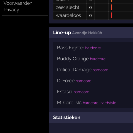
Voorwaarden
zeer slecht
0
Privacy
waardeloos
0
Line-up
Avondje Hakkûh
Bass Fighter
hardcore
Buddy Orange
hardcore
Critical Damage
hardcore
D-Force
hardcore
Estasia
hardcore
M-Core
· MC
hardcore, hardstyle
Statistieken