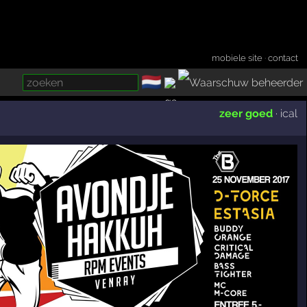
mobiele site
·
contact
🇳🇱
­
zeer goed
·
ical