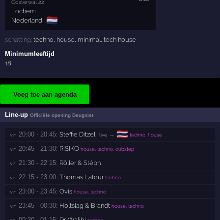
Oosterwal 22
Lochem
🇳🇱
Nederland
schatting:
techno
,
house
,
minimal
,
tech house
Minimumleeftijd
18
Voeg toe aan agenda
Line-up
Officiële opening Deugniet
🇹🇭
20:00 - 20:45:
Steffie Ditzel
→
vr 
· live
techno, house
20:45 - 21:30:
RISIKO
vr 
house, techno, dubstep
21:30 - 22:15:
Röller & Stéph
vr 
22:15 - 23:00:
Thomas Latour
vr 
techno
23:00 - 23:45:
Ovis
vr 
house, techno
23:45 - 00:30:
Holtslag & Brandt
vr 
house, techno
00:30 - 01:15:
Dr. Walibi