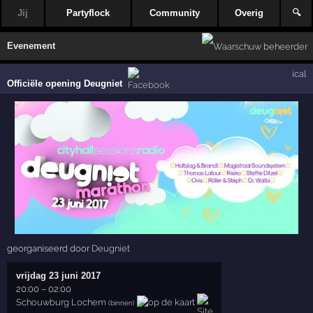
Jij
Partyflock
Community
Overig
🔍
Evenement
ical
Officiële opening Deugniet
georganiseerd door
Deugniet
vrijdag 23 juni 2017
20:00
–
02:00
Schouwburg Lochem
(binnen)