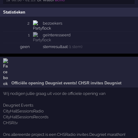
za 
techno
Statistieken
2
bezoekers
1
geïnteresseerd
geen
stemresultaat
(1 stem)
Officiële opening Deugniet events! CHSR invites Deugniet
Wij nodigen jullie graag uit voor de officiele opening van
Deugniet Events
CityHallSessionsRadio
CityHallSessionsRecords
CHSR.tv
Ons allereerste project is een CHSRadio invites Deugniet marathon!