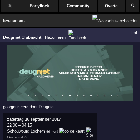
Jij
Partyflock
Community
Overig
🔍
Evenement
ical
Deugniet Clubnacht
·
Nazomeren
georganiseerd door
Deugniet
zaterdag 16 september 2017
22:00
–
04:15
Schouwburg Lochem
(binnen)
Oosterwal 22