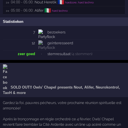
🇫🇷
04:00 - 05:00:
Nout Heretik
zo 
hardcore, hard techno
🇮🇹
05:00 - 06:00:
Alifer
zo 
hard techno
Statistieken
7
bezoekers
12
geïnteresseerd
zeer goed
·
stemresultaat
(4 stemmen)
SOLD OUT!! Owls' Chapel presents Nout, Alifer, Neurokontrol,
TaoH & more
Gardez la foi, pauvres pécheurs, votre prochaine réunion spirituelle est
annoncée!
Après le tronçonnage en règle orchestré ce 4 février, Owls' Chapel
revient faire trembler la Cité Ardente avec un line up acéré comme un