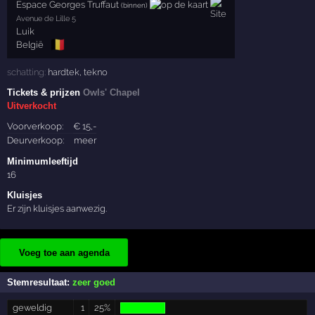
Espace Georges Truffaut
(binnen)
Avenue de Lille 5
Luik
🇧🇪
België
schatting:
hardtek
,
tekno
Tickets & prijzen
Owls' Chapel
Uitverkocht
Voorverkoop:
€
15
,-
Deurverkoop:
meer
Minimumleeftijd
16
Kluisjes
Er zijn kluisjes aanwezig.
Voeg toe aan agenda
Stemresultaat:
zeer goed
geweldig
1
25%