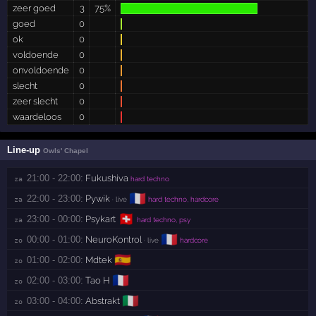
zeer goed
3
75%
goed
0
ok
0
voldoende
0
onvoldoende
0
slecht
0
zeer slecht
0
waardeloos
0
Line-up
Owls' Chapel
21:00 - 22:00:
Fukushiva
za 
hard techno
🇫🇷
22:00 - 23:00:
Pywik
za 
· live
hard techno, hardcore
🇨🇭
23:00 - 00:00:
Psykart
za 
hard techno, psy
🇫🇷
00:00 - 01:00:
NeuroKontrol
zo 
· live
hardcore
🇪🇸
01:00 - 02:00:
Mdtek
zo 
🇫🇷
02:00 - 03:00:
Tao H
zo 
🇮🇹
03:00 - 04:00:
Abstrakt
zo 