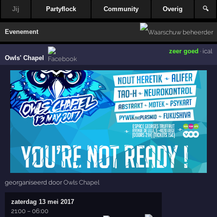
Jij
Partyflock
Community
Overig
🔍
Evenement
zeer goed
·
ical
Owls' Chapel
georganiseerd door
Owls Chapel
zaterdag 13 mei 2017
21:00
–
06:00