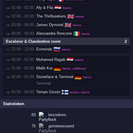
🇪🇬
01:00 - 02:00:
Aly & Fila
za 
trance
🇬🇧
02:00 - 03:00:
The Thrillseekers
za 
trance
🇬🇧
03:00 - 04:00:
James Dymond
za 
trance
🇮🇹
04:00 - 05:00:
Alessandra Roncone
za 
trance
Excelsior & Clandestine room
2
🇷🇺
22:00 - 23:00:
Eximinds
vr 
trance
🇪🇬
00:00 - 01:00:
Mohamed Ragab
za 
trance
🇩🇪
01:00 - 02:00:
Melih Kor
za 
trance, caribbean
🇩🇪
02:00 - 03:00:
Stoneface & Terminal
za 
trance
Terminal
🇫🇮
03:00 - 04:00:
Tempo Giusto
za 
techno, trance
Statistieken
83
bezoekers
75
geïnteresseerd