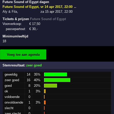
Future Sound of Egypt dagen
Future Sound of Egypt
,
vr 14 apr 2017, 22:00
←
Aly & Fila
,
za 15 apr 2017, 22:00
Tickets & prijzen
Future Sound of Egypt
Voorverkoop:
€
17
,50
passepartout:
€
30
,-
Minimumleeftijd
18
Voeg toe aan agenda
Stemresultaat:
zeer goed
geweldig
14
35%
zeer goed
16
40%
goed
8
20%
ok
1
3%
voldoende
0
onvoldoende
1
3%
slecht
0
zeer slecht
0