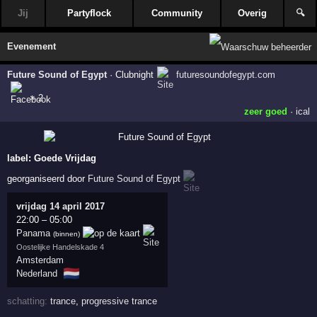
Jij
Partyflock
Community
Overig
🔍
Evenement
Future Sound of Egypt
·
Clubnight
futuresoundofegypt.com
× 2
zeer goed
·
ical
label:
Goede Vrijdag
georganiseerd door
Future Sound of Egypt
vrijdag 14 april 2017
22:00
–
05:00
Panama
(binnen)
Oostelijke Handelskade 4
Amsterdam
🇳🇱
Nederland
schatting:
trance
,
progressive trance