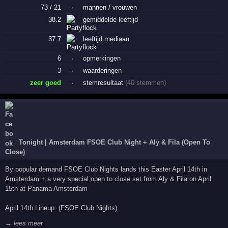
73 / 21
·
mannen / vrouwen
38.2
gemiddelde
leeftijd
37.7
leeftijd
mediaan
6
·
opmerkingen
3
·
waarderingen
zeer goed
·
stemresultaat
(40 stemmen)
Tonight | Amsterdam FSOE Club Night + Aly & Fila (Open To
Close)
By popular demand FSOE Club Nights lands this Easter April 14th in
Amsterdam + a very special open to close set from Aly & Fila on April
15th at Panama Amsterdam
April 14th Lineup: (FSOE Club Nights)
→ lees meer