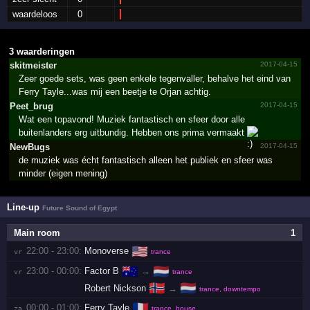
waardeloos
0
3 waarderingen
skitmeister
2017-04-15
Zeer goede sets, was geen enkele tegenvaller, behalve het eind van
Ferry Tayle...was mij een beetje te Orjan achtig.
Peet_brug
2017-04-15
Wat een topavond! Muziek fantastisch en sfeer door alle
buitenlanders erg uitbundig. Hebben ons prima vermaakt
NewBugs
2017-04-15
de muziek was écht fantastisch alleen het publiek en sfeer was
minder (eigen mening)
Line-up
Future Sound of Egypt
Main room
1
🇺🇸
22:00 - 23:00:
Monoverse
vr 
trance
🇦🇺
🇳🇱
23:00 - 00:00:
Factor B
→
vr 
trance
🇳🇴
🇳🇱
Robert Nickson
→
trance, downtempo
🇫🇷
00:00 - 01:00:
Ferry Tayle
za 
trance, house