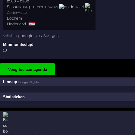
21:00
–
01:00
Schouwburg Lochem
(binnen)
Oosterwal 22
Lochem
🇳🇱
Nederland
schatting:
boogie
,
70s
,
80s
,
90s
Minimumleeftijd
18
Voeg toe aan agenda
Line-up
Boogie Nights
Statistieken