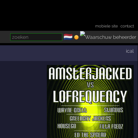
mobiele site
·
contact
🇳🇱
­
ical