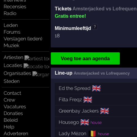
Recensies
Tickets
Amsterjacked vs Lofrequen
Radio
Gratis entree!
Leden
?
Minimumleeftijd
Forums
18
Verslagen (leden)
Muziek
Artiesten
Voeg toe aan agenda
Locaties
Organisaties
Line-up
Amsterjacked vs Lofrequency
Steden
🇬🇧
Ed the Spread
Contact
🇬🇧
Filta Freqz
Crew
Vacatures
🇬🇧
Greenbay Jackers
Donaties
Beleid
🇬🇧
Housego
house
Help
🇧🇪
Adverteren
Lady Mézon
house