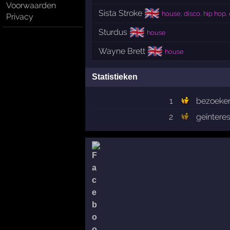
Voorwaarden
🇬🇧
Sista Stroke
house, disco, hip hop
Privacy
🇬🇧
Sturdus
house
🇬🇧
Wayne Brett
house
Statistieken
1
bezoeke
2
geïntere