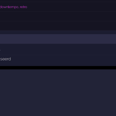
, downtempo, retro
r
sseerd