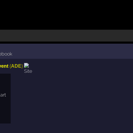
vent
(
ADE
)