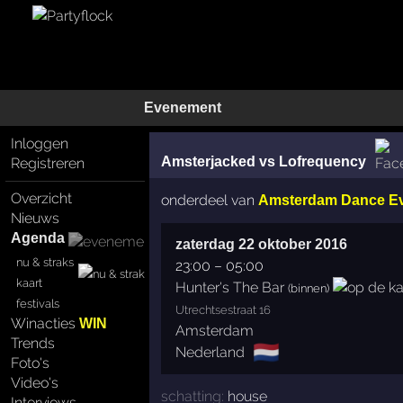
Evenement
Inloggen
Amsterjacked vs Lofrequency
Registreren
Overzicht
onderdeel van
Amsterdam Dance E
Nieuws
Agenda
zaterdag 22 oktober 2016
nu & straks
23:00
–
05:00
kaart
Hunter's The Bar
(binnen)
festivals
Utrechtsestraat 16
Winacties
WIN
Amsterdam
Trends
🇳🇱
Nederland
Foto's
Video's
schatting:
house
Interviews