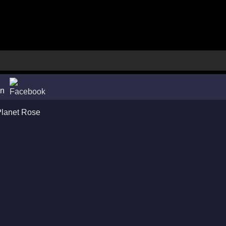
en
lanet Rose