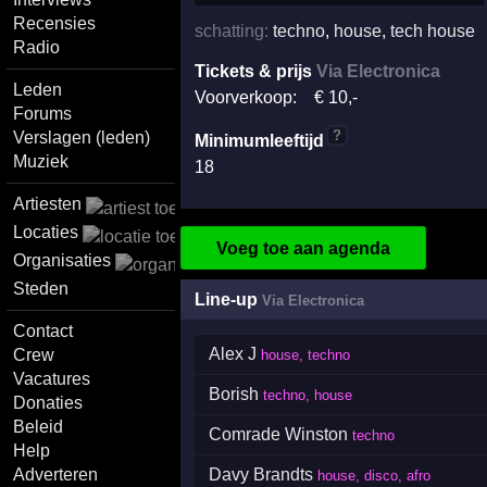
Recensies
schatting:
techno
,
house
,
tech house
Radio
Tickets & prijs
Via Electronica
Leden
Voorverkoop:
€
10
,-
Forums
?
Verslagen (leden)
Minimumleeftijd
Muziek
18
Artiesten
Locaties
Voeg toe aan agenda
Organisaties
Steden
Line-up
Via Electronica
Contact
Alex J
Crew
house, techno
Vacatures
Borish
techno, house
Donaties
Beleid
Comrade Winston
techno
Help
Adverteren
Davy Brandts
house, disco, afro