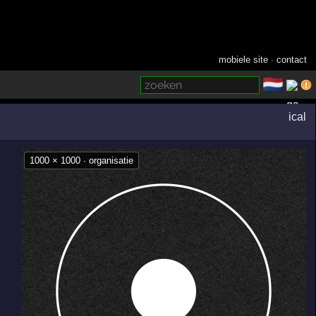
mobiele site
·
contact
🇳🇱
­
ical
1000 × 1000 · organisatie