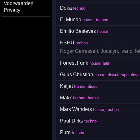
Voorwaarden
Doka
techno
Privacy
El Mundo
house, techno
Emilio Bestevez
house
ESHU
techno
Roger Gerressen
,
Jocelyn
,
Ivano Te
Forrest Funk
house, latin
Guus Christian
house, downtempo, disco,
Keljet
trance, disco
Makx
techno, house
Mark Wanders
house, techno
Paul Dirks
techno
Pure
techno