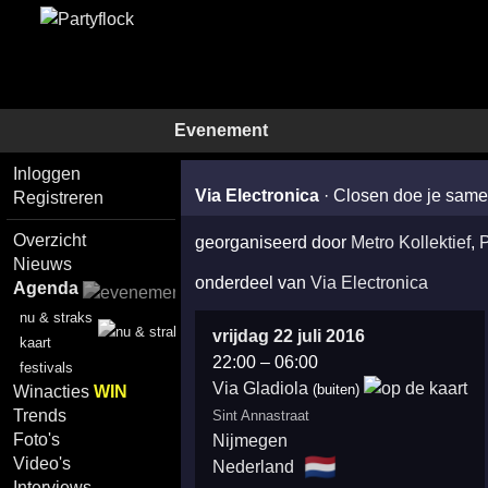
Evenement
Inloggen
Via Electronica
·
Closen doe je sam
Registreren
Overzicht
georganiseerd door
Metro Kollektief
,
P
Nieuws
onderdeel van
Via Electronica
Agenda
nu & straks
vrijdag 22 juli 2016
kaart
22:00
–
06:00
festivals
Via Gladiola
(buiten)
Winacties
WIN
Trends
Sint Annastraat
Foto's
Nijmegen
🇳🇱
Video's
Nederland
Interviews