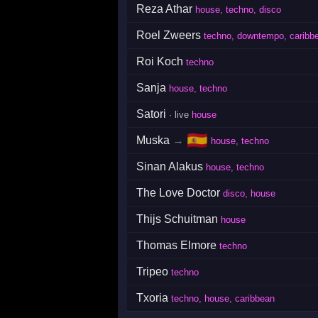
Reza Athar
house, techno, disco
Roel Zweers
techno, downtempo, caribb
Roi Koch
techno
Sanja
house, techno
Satori
· live
house
🇪🇸
Muska
→
house, techno
Sinan Alakus
house, techno
The Love Doctor
disco, house
Thijs Schuitman
house
Thomas Elmore
techno
Tripeo
techno
Txoria
techno, house, caribbean