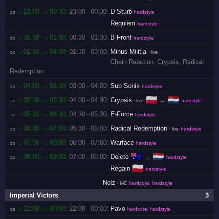
23:00 -
00:30:
23:00 - 00:30:
D-Sturb
za 
w
w
hardstyle
Requiem
hardstyle
00:30 -
01:30:
00:30 - 01:30:
B-Front
zo 
w
w
hardstyle
01:30 -
04:00:
01:30 - 03:00:
Minus Militia
zo 
w
z
· live
Chain Reaction
,
Crypsis
,
Radical
Redemption
04:00 -
05:00:
03:00 - 04:00:
Sub Sonik
zo 
z
z
hardstyle
🇵🇱
🇳🇱
05:00 -
05:30:
04:00 - 04:30:
Crypsis
→
zo 
z
z
· live
hardstyle
05:30 -
06:30:
04:30 - 05:30:
E-Force
zo 
z
z
hardstyle
06:30 -
07:00:
05:30 - 06:00:
Radical Redemption
zo 
z
z
· live
hardstyle
07:00 -
08:00:
06:00 - 07:00:
Warface
zo 
z
z
hardstyle
🇦🇺
🇳🇱
08:00 -
09:00:
07:00 - 08:00:
Delete
→
zo 
z
z
hardstyle
🇵🇱
Regain
hardstyle
Nolz
· MC
hardcore, hardstyle
Imperial Victors
3
22:00 -
00:00:
22:00 - 00:00:
Pavo
za 
w
w
hardcore, hardstyle