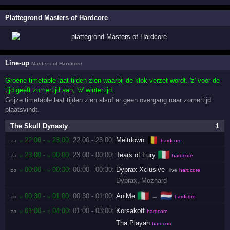
Plattegrond Masters of Hardcore
Line-up
Masters of Hardcore
Groene timetable laat tijden zien waarbij de klok verzet wordt. 'z' voor de
tijd geeft zomertijd aan, 'w' wintertijd.
Grijze timetable laat tijden zien alsof er geen overgang naar zomertijd
plaatsvindt.
The Skull Dynasty
1
🇧🇪
22:00 -
23:00:
22:00 - 23:00:
Meltdown
za 
w
w
hardcore
🇮🇹
23:00 -
00:00:
23:00 - 00:00:
Tears of Fury
za 
w
w
hardcore
00:00 -
00:30:
00:00 - 00:30:
Dyprax Xclusive
zo 
w
w
· live
hardcore
Dyprax
,
Mozhard
🇮🇹
🇳🇱
00:30 -
01:00:
00:30 - 01:00:
AniMe
→
zo 
w
w
hardcore
01:00 -
04:00:
01:00 - 03:00:
Korsakoff
zo 
w
z
hardcore
Tha Playah
hardcore