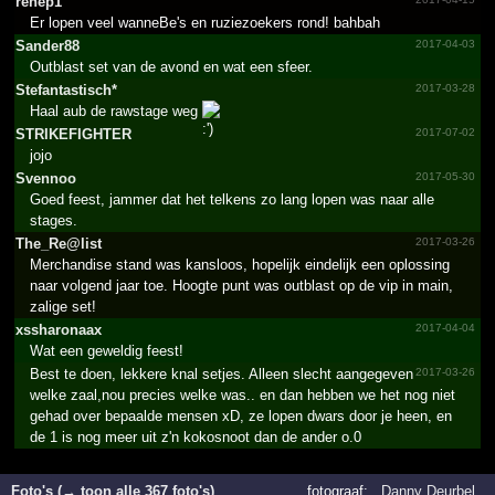
renep1
Er lopen veel wanneBe's en ruziezoekers rond! bahbah
Sander88
2017-04-03
Outblast set van de avond en wat een sfeer.
Stefan­tastis­ch*­
2017-03-28
Haal aub de rawstage weg
STRIKE­FIGHTE­R
2017-07-02
jojo
Svennoo
2017-05-30
Goed feest, jammer dat het telkens zo lang lopen was naar alle
stages.
The_Re@list
2017-03-26
Merchandise stand was kansloos, hopelijk eindelijk een oplossing
naar volgend jaar toe. Hoogte punt was outblast op de vip in main,
zalige set!
xssharonaax
2017-04-04
Wat een geweldig feest!
Best te doen, lekkere knal setjes. Alleen slecht aangegeven
2017-03-26
welke zaal,nou precies welke was.. en dan hebben we het nog niet
gehad over bepaalde mensen xD, ze lopen dwars door je heen, en
de 1 is nog meer uit z'n kokosnoot dan de ander o.0
Foto's (→ toon alle 367 foto's)
fotograaf:
..Danny Deurbel..