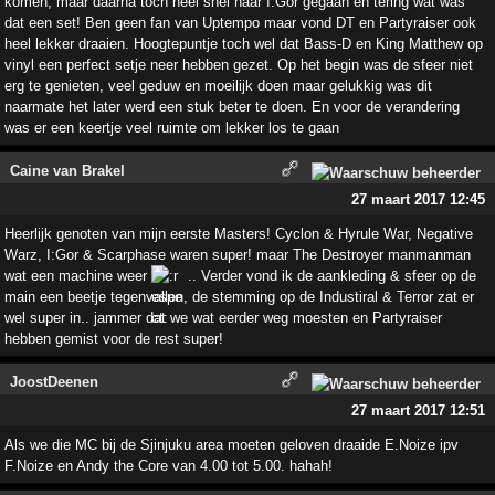
komen, maar daarna toch heel snel naar I:Gor gegaan en tering wat was
dat een set! Ben geen fan van Uptempo maar vond DT en Partyraiser ook
heel lekker draaien. Hoogtepuntje toch wel dat Bass-D en King Matthew op
vinyl een perfect setje neer hebben gezet. Op het begin was de sfeer niet
erg te genieten, veel geduw en moeilijk doen maar gelukkig was dit
naarmate het later werd een stuk beter te doen. En voor de verandering
was er een keertje veel ruimte om lekker los te gaan
Caine van Brakel
27 maart 2017 12:45
Heerlijk genoten van mijn eerste Masters! Cyclon & Hyrule War, Negative
Warz, I:Gor & Scarphase waren super! maar The Destroyer manmanman
wat een machine weer
.. Verder vond ik de aankleding & sfeer op de
main een beetje tegenvallen, de stemming op de Industiral & Terror zat er
wel super in.. jammer dat we wat eerder weg moesten en Partyraiser
hebben gemist voor de rest super!
JoostDeenen
27 maart 2017 12:51
Als we die MC bij de Sjinjuku area moeten geloven draaide E.Noize ipv
F.Noize en Andy the Core van 4.00 tot 5.00. hahah!