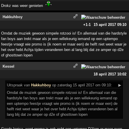
Drokz was weer genieten
Hakkuhboy
+1
-1
15 april 2017 09:10
Omdat de muziek gewoon simpele rotzooi is! En allemaal van die hardstyle
fan boys aan trekt maar als je een willekeurig iemand op een uptempo
feestje vraagt wie promo is (ik noem er maar een) de helft niet weet waar je
het over hebt Achja tijden veranderen ben al lang blij dat ze amper op d2e
of ghosttown lopen
Kessel
18 april 2017 10:02
Uitspraak
van
Hakkuhboy
op zaterdag 15 april 2017 om 09:10:
▶
Omdat de muziek gewoon simpele rotzooi is! En allemaal van die
hardstyle fan boys aan trekt maar als je een willekeurig iemand op
een uptempo feestje vraagt wie promo is (ik noem er maar een) de
helft niet weet waar je het over hebt Achja tijden veranderen ben al
lang blij dat ze amper op d2e of ghosttown lopen
Goede logica, want promo is ook echt een uptempo DJ(om er maar even