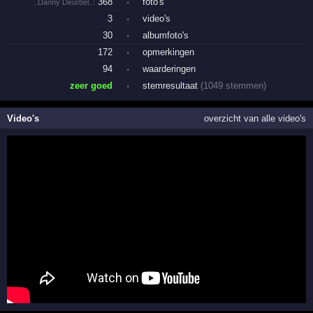
368
·
foto's
..Danny Deurbel..:
3
·
video's
30
·
albumfoto's
172
·
opmerkingen
94
·
waarderingen
zeer goed
·
stemresultaat
(1049 stemmen)
Video's
overzicht van alle video's