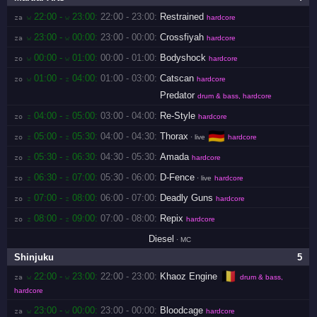
22:00 -
23:00:
22:00 - 23:00:
Restrained
za 
w
w
hardcore
23:00 -
00:00:
23:00 - 00:00:
Crossfiyah
za 
w
w
hardcore
00:00 -
01:00:
00:00 - 01:00:
Bodyshock
zo 
w
w
hardcore
01:00 -
04:00:
01:00 - 03:00:
Catscan
zo 
w
z
hardcore
Predator
drum & bass, hardcore
04:00 -
05:00:
03:00 - 04:00:
Re-Style
zo 
z
z
hardcore
🇩🇪
05:00 -
05:30:
04:00 - 04:30:
Thorax
zo 
z
z
· live
hardcore
05:30 -
06:30:
04:30 - 05:30:
Amada
zo 
z
z
hardcore
06:30 -
07:00:
05:30 - 06:00:
D-Fence
zo 
z
z
· live
hardcore
07:00 -
08:00:
06:00 - 07:00:
Deadly Guns
zo 
z
z
hardcore
08:00 -
09:00:
07:00 - 08:00:
Repix
zo 
z
z
hardcore
Diesel
· MC
Shinjuku
5
🇧🇪
22:00 -
23:00:
22:00 - 23:00:
Khaoz Engine
za 
w
w
drum & bass,
hardcore
23:00 -
00:00:
23:00 - 00:00:
Bloodcage
za 
w
w
hardcore