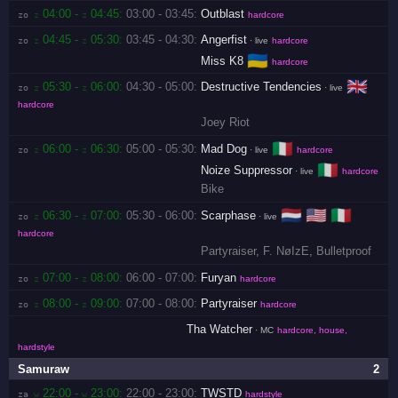
04:00 -
04:45:
03:00 - 03:45:
Outblast
zo 
z
z
hardcore
04:45 -
05:30:
03:45 - 04:30:
Angerfist
zo 
z
z
· live
hardcore
🇺🇦
Miss K8
hardcore
🇬🇧
05:30 -
06:00:
04:30 - 05:00:
Destructive Tendencies
zo 
z
z
· live
hardcore
Joey Riot
🇮🇹
06:00 -
06:30:
05:00 - 05:30:
Mad Dog
zo 
z
z
· live
hardcore
🇮🇹
Noize Suppressor
· live
hardcore
Bike
🇳🇱
🇺🇸
🇮🇹
06:30 -
07:00:
05:30 - 06:00:
Scarphase
zo 
z
z
· live
hardcore
Partyraiser
,
F. NøIzE
,
Bulletproof
07:00 -
08:00:
06:00 - 07:00:
Furyan
zo 
z
z
hardcore
08:00 -
09:00:
07:00 - 08:00:
Partyraiser
zo 
z
z
hardcore
Tha Watcher
· MC
hardcore, house,
hardstyle
Samuraw
2
22:00 -
23:00:
22:00 - 23:00:
TWSTD
za 
w
w
hardstyle