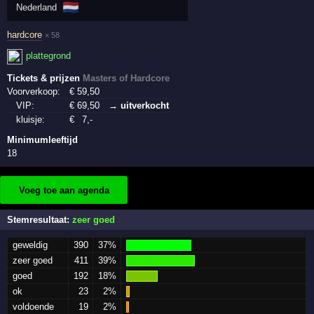
🇳🇱
Nederland
hardcore
× 58
plattegrond
Tickets & prijzen
Masters of Hardcore
Voorverkoop:
€
59
,50
VIP:
€
69
,50
→ uitverkocht
kluisje:
€
7
,-
Minimumleeftijd
18
Voeg toe aan agenda
Stemresultaat:
zeer goed
geweldig
390
37%
zeer goed
411
39%
goed
192
18%
ok
23
2%
voldoende
19
2%