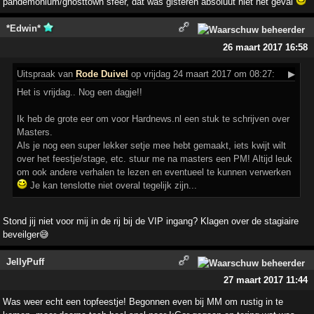
pandemonium/ghosttown sfeer, dat was gisteren absoluut niet het geval
*Edwin*
26 maart 2017 16:58
Uitspraak
van
Rode Duivel
op vrijdag 24 maart 2017 om 08:27:
▶
Het is vrijdag.. Nog een dagje!!
Ik heb de grote eer om voor Hardnews.nl een stuk te schrijven over
Masters.
Als je nog een super lekker setje mee hebt gemaakt, iets kwijt wilt
over het feestje/stage, etc. stuur me na masters een PM! Altijd leuk
om ook andere verhalen te lezen en eventueel te kunnen verwerken
Je kan tenslotte niet overal tegelijk zijn...
Stond jij niet voor mij in de rij bij de VIP ingang? Klagen over de stagiaire
beveilger😅
JellyPuff
27 maart 2017 11:44
Was weer echt een topfeestje! Begonnen even bij MM om rustig in te