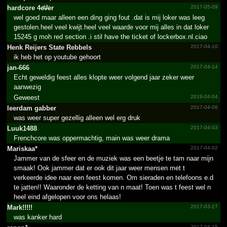
hardcore 4ever
2017-05-09
wel goed maar alleen een ding ging fout .dat is mij loker was leeg
gestolen.heel veel kwijt.heel veel waarde voor mij alles in dat loker
15245 g moh red section .i stil have the ticket of lockerbox.nl.ciao
Henk Reijers State Rebbels
2017-04-10
ik heb het op youtube gehoort
jan-666
2017-04-14
Echt geweldig feest alles klopte weer volgend jaar zeker weer
aanwezig
Geweest
2019-04-04
leerdam gabber
2017-04-06
was weer super gezellig alleen wel erg druk
Luuk1488
2017-04-03
Frenchcore was oppermachtig, main was weer drama
Mariskaa*
2017-04-02
Jammer van de sfeer en de muziek was een beetje te tam naar mijn
smaak! Ook jammer dat er ook dit jaar weer mensen met t
verkeerde idee naar een feest komen. Om sieraden en telefoons e.d
te jatten!! Waaronder de ketting van n maat! Toen was t feest wel n
heel eind afgelopen voor ons helaas!
Mark!!!!!
2017-03-27
was kanker hard
2017-04-15