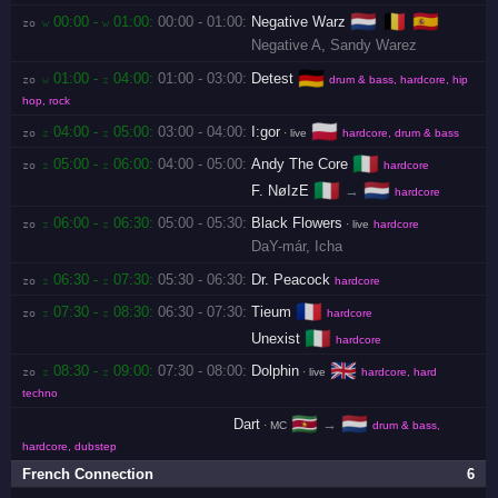
🇳🇱
🇧🇪
🇪🇸
00:00 -
01:00:
00:00 - 01:00:
Negative Warz
zo 
w
w
Negative A
,
Sandy Warez
🇩🇪
01:00 -
04:00:
01:00 - 03:00:
Detest
zo 
w
z
drum & bass, hardcore, hip
hop, rock
🇵🇱
04:00 -
05:00:
03:00 - 04:00:
I:gor
zo 
z
z
· live
hardcore, drum & bass
🇮🇹
05:00 -
06:00:
04:00 - 05:00:
Andy The Core
zo 
z
z
hardcore
🇮🇹
🇳🇱
F. NøIzE
→
hardcore
06:00 -
06:30:
05:00 - 05:30:
Black Flowers
zo 
z
z
· live
hardcore
DaY-már
,
Icha
06:30 -
07:30:
05:30 - 06:30:
Dr. Peacock
zo 
z
z
hardcore
🇫🇷
07:30 -
08:30:
06:30 - 07:30:
Tieum
zo 
z
z
hardcore
🇮🇹
Unexist
hardcore
🇬🇧
08:30 -
09:00:
07:30 - 08:00:
Dolphin
zo 
z
z
· live
hardcore, hard
techno
🇸🇷
🇳🇱
Dart
→
· MC
drum & bass,
hardcore, dubstep
French Connection
6