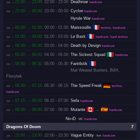
22:00 -
23:00:
22:00 - 23:00:
Deathroar
za 
w
w
hardcore
23:00 -
00:00:
23:00 - 00:00:
Cyclon
za 
w
w
hardcore
Hyrule War
hardcore
🇫🇷
00:00 -
01:00:
00:00 - 01:00:
Maissouille
zo 
w
w
techno, hardcore
🇫🇷
01:00 -
04:00:
01:00 - 03:00:
Le Bask
zo 
w
z
hardcore, hard techno
04:00 -
05:00:
03:00 - 04:00:
Death by Design
zo 
z
z
hardcore
🇮🇹
05:00 -
06:00:
04:00 - 05:00:
The Sickest Squad
zo 
z
z
hardcore
🇫🇷
06:00 -
06:30:
05:00 - 05:30:
Fant4stik
zo 
z
z
Mat Weasel Busters
,
BillX
,
Floxytek
🇩🇪
06:30 -
07:15:
05:30 - 06:15:
The Speed Freak
zo 
z
z
techno,
hardcore
07:15 -
08:00:
06:15 - 07:00:
Sefa
zo 
z
z
hardcore
🇨🇦
🇪🇸
08:00 -
09:00:
07:00 - 08:00:
Mutante
→
zo 
z
z
hardcore
No-iD
· MC
hardcore
Dragons Of Doom
7
22:00 -
23:30:
22:00 - 23:30:
Vague Entity
za 
w
w
· live
hardcore