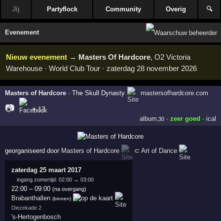
Jij
Partyflock
Community
Overig
🔍
Evenement
Nieuw evenement
→
Masters Of Hardcore
, O2 Victoria
Warehouse · World Club Tour · zaterdag 28 november 2026
Masters of Hardcore
·
The Skull Dynasty
mastersofhardcore.com
📷
× 17
album
·
zeer goed
·
ical
,30
georganiseerd door
Masters of Hardcore
⊂
Art of Dance
zaterdag 25 maart 2017
ingang zomertijd: 02:00 → 03:00
22:00
–
09:00
(na overgang)
Brabanthallen
(binnen)
Diezekade 2
's-Hertogenbosch