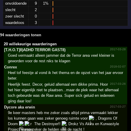
onvoldoende
9
1%
slecht
2
zeer slecht
0
waardeloos
3
94 waarderingen tonen
20 willekeurige waarderingen
[T.­H.­O.­T]8)ADHD TERROR GAST8)
2017-03-28
Goed vermaakt alleen jammer dat de Terror area veel kleiner is
geworden voor de rest niks te klagen
Conrex
2018-02-07
Heel tof feestje al vond ik het thema en de opzet van het jaar ervoor
beter.
Heerlijk feest. Decor, geluid allemaal een dikke prima. Hoor
2017-03-26
het hier eigenlijk niet te plaatsen...maar de plek waar het allemaal
toch gebeurde was de Raw area. Super sick geluid en iedereen
giing daar los!
Dycore aka erwin
2017-03-27
9e keer masters heb me zeker zoals altijd prima vermaakt lekker
los kunnen gaan was zeker genoeg ruimte voor
! , Dragons Of
Doom
The Destroyer!!
, Drokz Vs Akira en Kurwastyle
Project waren zeker de helden van de nacht !