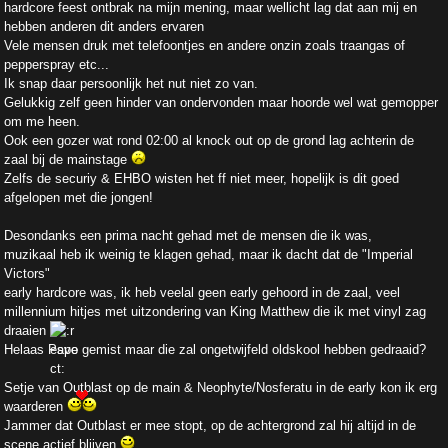
hardcore feest ontbrak na mijn mening, maar wellicht lag dat aan mij en
hebben anderen dit anders ervaren
Vele mensen druk met telefoontjes en andere onzin zoals traangas of
pepperspray etc...
Ik snap daar persoonlijk het nut niet zo van.
Gelukkig zelf geen hinder van ondervonden maar hoorde wel wat gemopper
om me heen.
Ook een gozer wat rond 02:00 al knock out op de grond lag achterin de
zaal bij de mainstage
Zelfs de securiy & EHBO wisten het ff niet meer, hopelijk is dit goed
afgelopen met die jongen!
Desondanks een prima nacht gehad met de mensen die ik was,
muzikaal heb ik weinig te klagen gehad, maar ik dacht dat de "Imperial
Victors"
early hardcore was, ik heb veelal geen early gehoord in de zaal, veel
millennium hitjes met uitzondering van King Matthew die ik met vinyl zag
draaien
Helaas Pavo gemist maar die zal ongetwijfeld oldskool hebben gedraaid?
Setje van Outblast op de main & Neophyte/Nosferatu in de early kon ik erg
waarderen
Jammer dat Outblast er mee stopt, op de achtergrond zal hij altijd in de
scene actief blijven