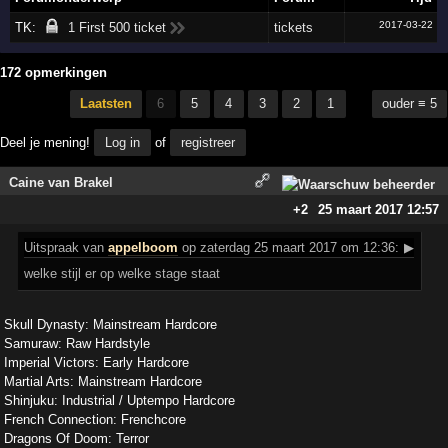
2017-03-22
TK:
1 First 500 ticket
tickets
172 opmerkingen
Laatsten
6
5
4
3
2
1
ouder ≡ 5
Deel je mening!
Log in
of
registreer
Caine van Brakel
+2
25 maart 2017 12:57
Uitspraak
van
appelboom
op zaterdag 25 maart 2017 om 12:36:
▶
welke stijl er op welke stage staat
Skull Dynasty: Mainstream Hardcore
Samuraw: Raw Hardstyle
Imperial Victors: Early Hardcore
Martial Arts: Mainstream Hardcore
Shinjuku: Industrial / Uptempo Hardcore
French Connection: Frenchcore
Dragons Of Doom: Terror