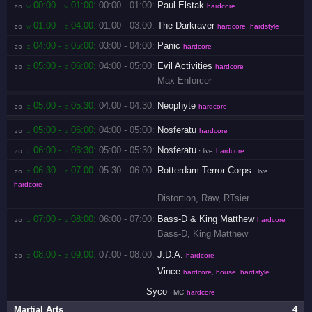
00:00 -
01:00:
00:00 - 01:00:
Paul Elstak
zo 
w
w
hardcore
01:00 -
04:00:
01:00 - 03:00:
The Darkraver
zo 
w
z
hardcore, hardstyle
04:00 -
05:00:
03:00 - 04:00:
Panic
zo 
z
z
hardcore
05:00 -
06:00:
04:00 - 05:00:
Evil Activities
zo 
z
z
hardcore
Max Enforcer
05:00 -
05:30:
04:00 - 04:30:
Neophyte
zo 
z
z
hardcore
05:00 -
06:00:
04:00 - 05:00:
Nosferatu
zo 
z
z
hardcore
06:00 -
06:30:
05:00 - 05:30:
Nosferatu
zo 
z
z
· live
hardcore
06:30 -
07:00:
05:30 - 06:00:
Rotterdam Terror Corps
zo 
z
z
· live
hardcore
Distortion
,
Raw
,
RTsier
07:00 -
08:00:
06:00 - 07:00:
Bass-D & King Matthew
zo 
z
z
hardcore
Bass-D
,
King Matthew
08:00 -
09:00:
07:00 - 08:00:
J.D.A.
zo 
z
z
hardcore
Vince
hardcore, house, hardstyle
Syco
· MC
hardcore
Martial Arts
4