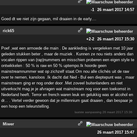
-1
26 maart 2017 14:57
Goed dt we niet zijn gegaan, mil draaien in de early....
rick65
+2
-2
26 maart 2017 15:30
Poef ,wat een armoede die main . De aankleding is vergeleken met 10 jaar
geleden stukken beter , maar de muziek . Kunnen ze nou niets anders dan
vocalen rippen van (rap)nummers en misschien proberen een eigen style te
ontwikkelen : 50 % is raw en 50 % uptempo.Ik hoorde geen
mainstreamnummer wat op zichzelf staat.Om nou alle clichés uit de raw
over te nemen, kansloos .Ik dacht dat Ned - Bul een dieptepunt was , maar
mainstream ging er nog onder door .Met zoveel buitenlanders en niet
uitverkocht mag je je afvragen wat mainstream nog voor een toekomst in
Nederland heeft. Terror en french waren leuk en gelukkig was er alcohol en
dr... . Vertel verder gewoon dat je millennium gaat draaien , dan bespaar je
een hoop een teleurstelling.
laatste aanpassing
26 maart 2017 15:36
Miwer
26 maart 2017 15:47