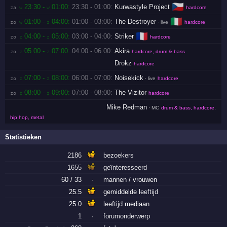
🇨🇿
23:30 -
01:00:
23:30 - 01:00:
Kurwastyle Project
za 
w
w
hardcore
🇮🇹
01:00 -
04:00:
01:00 - 03:00:
The Destroyer
zo 
w
z
· live
hardcore
🇫🇷
04:00 -
05:00:
03:00 - 04:00:
Striker
zo 
z
z
hardcore
05:00 -
07:00:
04:00 - 06:00:
Akira
zo 
z
z
hardcore, drum & bass
Drokz
hardcore
07:00 -
08:00:
06:00 - 07:00:
Noisekick
zo 
z
z
· live
hardcore
08:00 -
09:00:
07:00 - 08:00:
The Vizitor
zo 
z
z
hardcore
Mike Redman
· MC
drum & bass, hardcore,
hip hop, metal
Statistieken
2186
bezoekers
1655
geïnteresseerd
60 / 33
·
mannen / vrouwen
25.5
gemiddelde
leeftijd
25.0
leeftijd
mediaan
1
·
forumonderwerp