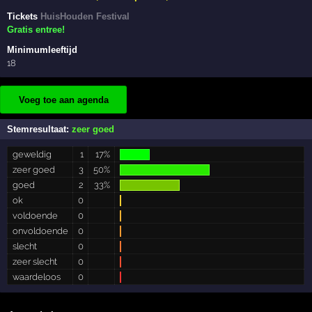
Tickets
HuisHouden Festival
Gratis entree!
Minimumleeftijd
18
Voeg toe aan agenda
Stemresultaat:
zeer goed
geweldig
1
17%
zeer goed
3
50%
goed
2
33%
ok
0
voldoende
0
onvoldoende
0
slecht
0
zeer slecht
0
waardeloos
0