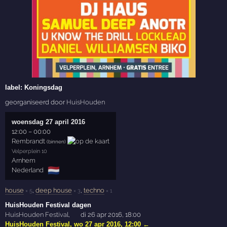
label:
Koningsdag
georganiseerd door
HuisHouden
woensdag 27 april 2016
12:00
–
00:00
Rembrandt
(binnen)
Velperplein 10
Arnhem
🇳🇱
Nederland
house
,
deep house
,
techno
× 5
× 3
× 1
HuisHouden Festival dagen
HuisHouden Festival
,
di 26 apr 2016, 18:00
HuisHouden Festival
,
wo 27 apr 2016, 12:00
←