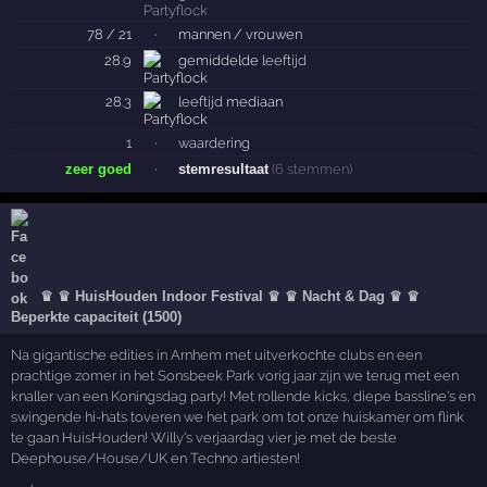
78 / 21
·
mannen / vrouwen
28.9
gemiddelde
leeftijd
28.3
leeftijd
mediaan
1
·
waardering
zeer goed
·
stemresultaat
(6 stemmen)
♛ ♛ HuisHouden Indoor Festival ♛ ♛ Nacht & Dag ♛ ♛
Beperkte capaciteit (1500)
Na gigantische edities in Arnhem met uitverkochte clubs en een
prachtige zomer in het Sonsbeek Park vorig jaar zijn we terug met een
knaller van een Koningsdag party! Met rollende kicks, diepe bassline's en
swingende hi-hats toveren we het park om tot onze huiskamer om flink
te gaan HuisHouden! Willy's verjaardag vier je met de beste
Deephouse/House/UK en Techno artiesten!