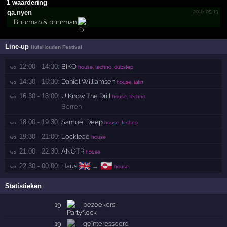
1 waardering
2016-05-13
qa.nyen
Buurman & buurman
Line-up
HuisHouden Festival
12:00 - 14:30:
BIKO
wo 
house, techno, dubstep
14:30 - 16:30:
Daniel Williamsen
wo 
house, latin
16:30 - 18:00:
U Know The Drill
wo 
house, techno
Borren
18:00 - 19:30:
Samuel Deep
wo 
house, techno
19:30 - 21:00:
Locklead
wo 
house
21:00 - 22:30:
ANOTR
wo 
house
🇬🇧
🇬🇱
22:30 - 00:00:
Haus
→
wo 
house
Statistieken
19
bezoekers
19
geïnteresseerd