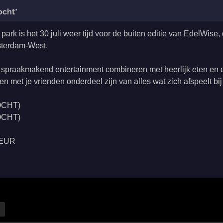
ocht*
ark is het 30 juli weer tijd voor de buiten editie van EdelWis
msterdam-West.
 spraakmakend entertainment combineren met heerlijk eten en d
en met je vrienden onderdeel zijn van alles wat zich afspeelt bi
KOCHT)
KOCHT)
DEUR