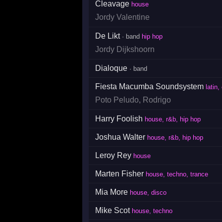
Cleavage
house
Jordy Valentine
De Likt
· band
hip hop
Jordy Dijkshoorn
Dialoque
· band
Fiesta Macumba Soundsystem
latin,
Poto Peludo
,
Rodrigo
Harry Foolish
house, r&b, hip hop
Joshua Walter
house, r&b, hip hop
Leroy Rey
house
Marten Fisher
house, techno, trance
Mia More
house, disco
Mike Scot
house, techno