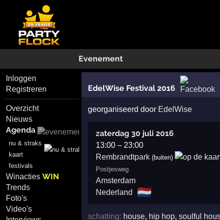
Evenement
Inloggen
EdelWise Festival 2016
Registreren
Overzicht
georganiseerd door
EdelWise
Nieuws
Agenda
zaterdag 30 juli 2016
nu & straks
13:00
–
23:00
kaart
Rembrandtpark
(buiten)
festivals
Postjesweg
WIN
Winacties
Amsterdam
Trends
🇳🇱
Nederland
Foto's
Video's
schatting:
house
,
hip hop
,
soulful hou
Interviews