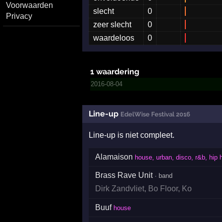
Voorwaarden
slecht
0
Privacy
zeer slecht
0
waardeloos
0
1 waardering
2016-08-04
Line-up
EdelWise Festival 2016
Line-up is niet compleet.
Alamaison
house, urban, disco, r&b, hip 
Brass Rave Unit
· band
Dirk Zandvliet
,
Bo Floor
,
Ko
Buuf
house