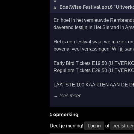
EdelWise Festival 2016 *Uitverk
En hoe! In het vernieuwde Rembrandt p
daverend festijn in Het Sieraad in A
Het is een festival waar we muziek en
bovenal veel verrassingen! Wil jij sam
Early Bird Tickets E19,50 (UITVER
Reguliere Tickets E29,50 (UITVER
LAATSTE 100 KAARTEN AAN DE 
→ lees meer
1 opmerking
Deel je mening!
Log in
of
registreer