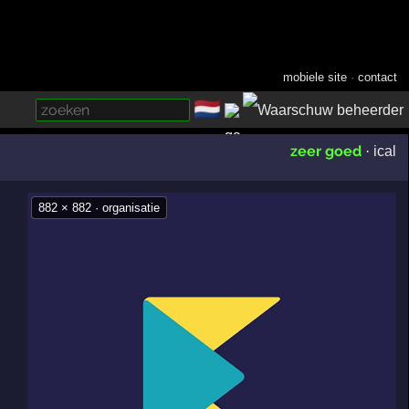
mobiele site
·
contact
🇳🇱
­
zeer goed
·
ical
882 × 882 · organisatie