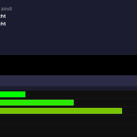
 2016
cht
cht