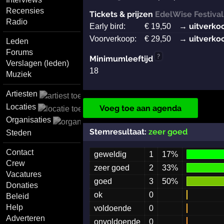
Recensies
Tickets & prijzen
EdelWise Festival
Radio
→ uitverko
Early bird:
€
19
,50
→ uitverko
Voorverkoop:
€
29
,50
Leden
Forums
?
Minimumleeftijd
Verslagen (leden)
18
Muziek
Artiesten
Locaties
Voeg toe aan agenda
Organisaties
Stemresultaat:
zeer goed
Steden
Contact
geweldig
1
17%
Crew
zeer goed
2
33%
Vacatures
goed
3
50%
Donaties
ok
0
Beleid
Help
voldoende
0
Adverteren
onvoldoende
0