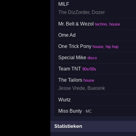
MILF
The DizZorder
,
Dozer
Mr. Belt & Wezol
techno, house
Ome Ad
One Trick Pony
house, hip hop
Special Mike
disco
Team TNT
90s/00s
The Tailors
house
Jesse Vrede
,
Buesink
Wurtz
Miss Bunty
· MC
Statistieken