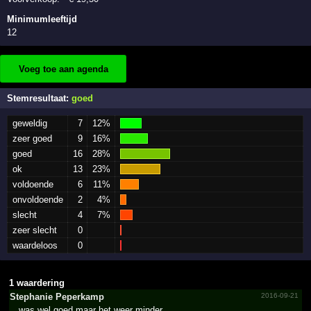
Minimumleeftijd
12
Voeg toe aan agenda
Stemresultaat:
goed
geweldig
7
12%
zeer goed
9
16%
goed
16
28%
ok
13
23%
voldoende
6
11%
onvoldoende
2
4%
slecht
4
7%
zeer slecht
0
waardeloos
0
1 waardering
Stephanie Peperkamp
2016-09-21
was wel goed maar het weer minder