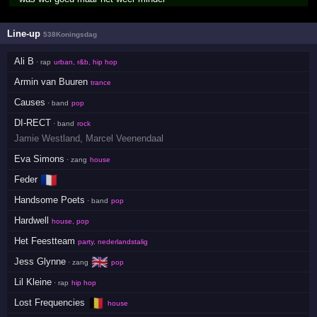
Line-up
538Koningsdag
Ali B
· rap
urban, r&b, hip hop
Armin van Buuren
trance
Causes
· band
pop
DI-RECT
· band
rock
Jamie Westland
,
Marcel Veenendaal
Eva Simons
· zang
house
🇫🇷
Feder
Handsome Poets
· band
pop
Hardwell
house, pop
Het Feestteam
party, nederlandstalig
🇬🇧
Jess Glynne
· zang
pop
Lil Kleine
· rap
hip hop
🇧🇪
Lost Frequencies
house