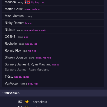
🇳🇴
Madcon
· zang
hip hop, pop
Martin Garrix
house, techno
Miss Montreal
· zang
Nicky Romero
house
Nielson
· zang
pop, nederlandstalig
OG3NE
· zang
pop
Rochelle
· zang
house, r&b
Ronnie Flex
· rap
hip hop
Sharon Doorson
· zang
disco, hip hop
Sunnery James & Ryan Marciano
house
Sunnery James
,
Ryan Marciano
Tiësto
house, trance
VanVelzen
· zang
pop, rock
Statistieken
157
bezoekers