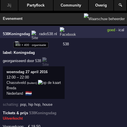
Jij
Partyflock
Community
Overig
🔍
Evenement
goed
·
ical
538Koningsdag
radio538.nl
400 × 400 · organisatie
label:
Koningsdag
georganiseerd door
538
woensdag 27 april 2016
12:00
–
22:00
Chasséveld
(buiten)
Breda
🇳🇱
Nederland
schatting:
pop
,
hip hop
,
house
Tickets & prijs
538Koningsdag
Uitverkocht
Voorverkoop:
€
19
,50