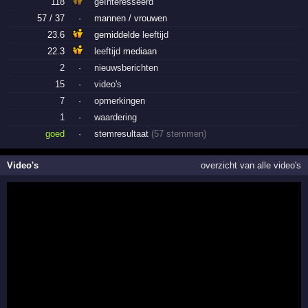
118
geïnteresseerd
57 / 37
·
mannen / vrouwen
23.6
gemiddelde
leeftijd
22.3
leeftijd
mediaan
2
·
nieuwsberichten
15
·
video's
7
·
opmerkingen
1
·
waardering
goed
·
stemresultaat
(57 stemmen)
Video's
overzicht van alle video's