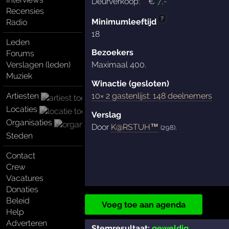
Deurverkoop:
€
7
,-
Recensies
?
Minimumleeftijd
Radio
18
Leden
Bezoekers
Forums
Verslagen (leden)
Maximaal 400.
Muziek
Winactie (gesloten)
Artiesten
10× 2 gastenlijst: 148 deelnemers
Locaties
Verslag
Organisaties
Door
K@RSTUH™
.
(298)
Steden
Contact
Crew
Vacatures
Donaties
Beleid
Voeg toe aan agenda
Help
Adverteren
Stemresultaat:
geweldig