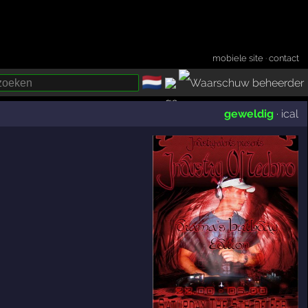
mobiele site
·
contact
🇳🇱
­
geweldig
·
ical