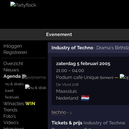
Evenement
Inloggen
Industry of Techno
·
Drama's Birthd
Registreren
Overzicht
zaterdag 5 februari 2005
Nieuws
21:00
–
04:00
Agenda
Podium café Unique
—
(binnen)
nu & straks
De Vloot 208
kaart
Maassluis
🇳🇱
festivals
Nederland
Winacties
WIN
Trends
techno
× 9
Foto's
Video's
Tickets & prijs
Industry of Techno
Interviews