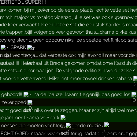
ERTIEFD .. SUPER !!!
rk komen bij mij zeker op de eerste plaats...echte vette set h
mitch majoor vs ronaldo vicenzo jullie set was ook super.nowicki
e keer verwacht ik een betere set die een stuk harder is maar
ie trappen,blijf volgende keer gewoon thuis....drama dikke kus
oy erg slecht.. geen opbouw niks.. ze speelde het flink op saf
!
SPARK
n dat vechten ja... dat verpeste ook mijn avond!! maar voor de 
aaat!!!! Helemaal uit Breda gekomen omdat ome Karstuh die 
te sets...nie normaal joh. De volgende editie zijn we d'r zekers w
 voor de vette avond! Mike niet meer zoveel drinken hahaha
gehoord!!
na de "pauze" kwam t eigenlijk pas goed los
 zeker goed
cht goed daar niks over te zeggen. Maar er zijn altijd wel me
tje jammer. Drama vs Spark
mensen die moeten vechten..
goede muziek
ECHT GOED, maaar kwam wel terug nadat die leiers eruit gep