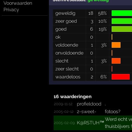
Voorwaarden
Privacy
geweldig
18
58%
zeer goed
3
10%
goed
6
19%
ok
0
voldoende
1
3%
onvoldoende
0
slecht
1
3%
zeer slecht
0
waardeloos
2
6%
16 waarderingen
profieldood
.
2009-11-12
2-sweet-
fotoos?
2005-02-12
Werd echt ve
K@RSTUH™
2005-02-09
thuisblijvers !