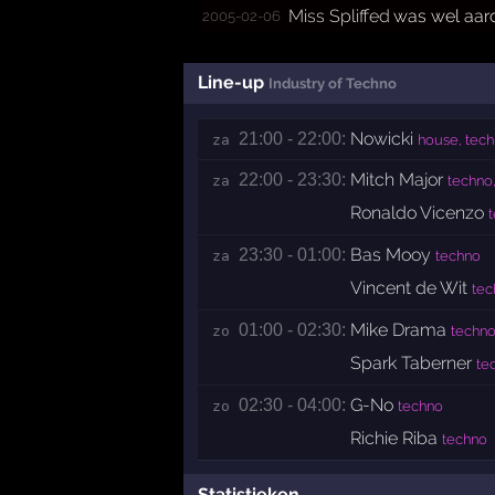
Miss Spliffed
was wel aard
2005-02-06
Line-up
Industry of Techno
Nowicki
21:00 - 22:00:
za 
house, tech
Mitch Major
22:00 - 23:30:
za 
techno
Ronaldo Vicenzo
t
Bas Mooy
23:30 - 01:00:
za 
techno
Vincent de Wit
tec
Mike Drama
01:00 - 02:30:
zo 
techno
Spark Taberner
te
G-No
02:30 - 04:00:
zo 
techno
Richie Riba
techno
Statistieken