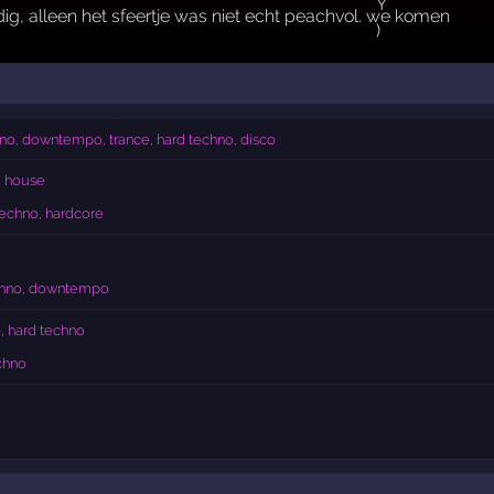
ig, alleen het sfeertje was niet echt peachvol. we komen
no, downtempo, trance, hard techno, disco
, house
echno, hardcore
hno, downtempo
, hard techno
chno