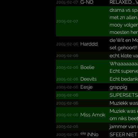
G-NO
RELAXED .. V
2005-02-07
drama vs spa
met zn allen.
2005-02-07
mooy volgend
moesten herr
de Wit en Mo
Harddd
2005-02-06
set gehoort!
echt klote va
2005-02-06
Whaaaaaaaaa
Boelie
2005-02-06
Echt supervet
Deevits
Echt bedankt
2005-02-06
Eesje
grappig
2005-02-06
SUPERSETS 
2005-02-06
Muziekk was
2005-02-06
Muziek was e
Miss Amok
2005-02-06
om niks bee
jammer van 
2005-02-06
º¹º iNNo
SFEER NIET 
2005-02-06