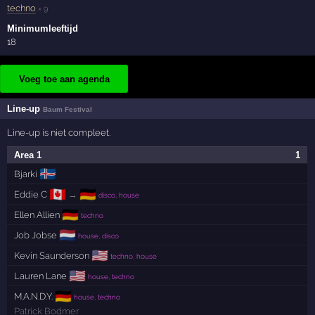
techno
× 9
Minimumleeftijd
18
Voeg toe aan agenda
Line-up
Baum Festival
Line-up is niet compleet.
Area 1
1
🇮🇸
Bjarki
🇨🇦
🇩🇪
Eddie C
→
disco, house
🇩🇪
Ellen Allien
techno
🇳🇱
Job Jobse
house, disco
🇺🇸
Kevin Saunderson
techno, house
🇺🇸
Lauren Lane
house, techno
🇩🇪
M.A.N.D.Y.
house, techno
Patrick Bodmer