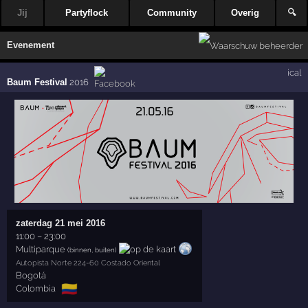
Jij
Partyflock
Community
Overig
🔍
Evenement
ical
Baum Festival
2016
zaterdag 21 mei 2016
11:00
–
23:00
Multiparque
(binnen, buiten)
Autopista Norte 224-60 Costado Oriental
Bogotá
🇨🇴
Colombia