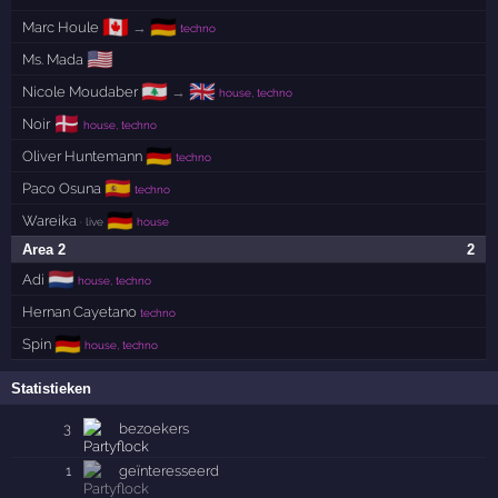
🇨🇦
🇩🇪
Marc Houle
→
techno
🇺🇸
Ms. Mada
🇱🇧
🇬🇧
Nicole Moudaber
→
house, techno
🇩🇰
Noir
house, techno
🇩🇪
Oliver Huntemann
techno
🇪🇸
Paco Osuna
techno
🇩🇪
Wareika
· live
house
Area 2
2
🇳🇱
Adi
house, techno
Hernan Cayetano
techno
🇩🇪
Spin
house, techno
Statistieken
3
bezoekers
1
geïnteresseerd