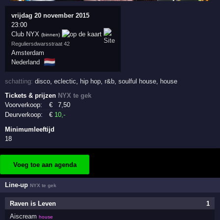
vrijdag 20 november 2015
23:00
Club NYX
(binnen)
Reguliersdwarsstraat 42
Amsterdam
🇳🇱
Nederland
schatting:
disco
,
eclectic
,
hip hop
,
r&b
,
soulful house
,
house
Tickets & prijzen
NYX te gek
Voorverkoop:
€
7
,50
Deurverkoop:
€
10
,-
Minimumleeftijd
18
Voeg toe aan agenda
Line-up
NYX te gek
Raven is Leven
1
Aiscream
house