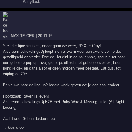
NYX TE GEK | 20.11.15
Stelletje fijne snuiters, daaar gaan we weer; NYX te Cray!
Aiscream JelievelingsDj loopt zich al warm voor een avond vol liefde,
gezelligheid en vertier. Doe de Houdini in de ballenbak, speur je rot naar
een geheime pop up rave, gieter jezelf vol met geheugenverlies, beer
pong je gek en dans alsof er geen morgen meer bestaat. Dat dus, tot
vrijdag de 20e.
Benieuwd naar de line up? Iedere week geven we je een zaal cadeau!
Hoofdzaal: Raven is leven!
Aiscream JelievelingsDj B2B met Ruby Wax & Missing Links (All Night
Looong)
Zaal Twee: Schuur lekker mee.
→ lees meer