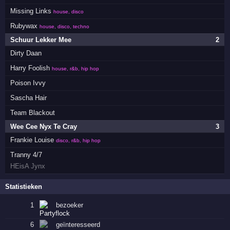
Missing Links
house, disco
Rubywax
house, disco, techno
Schuur Lekker Mee
2
Dirty Daan
Harry Foolish
house, r&b, hip hop
Poison Ivvy
Sascha Hair
Team Blackout
Wee Cee Nyx Te Cray
3
Frankie Louise
disco, r&b, hip hop
Tranny 4/7
HEisA Jynx
Statistieken
1
bezoeker
6
geïnteresseerd