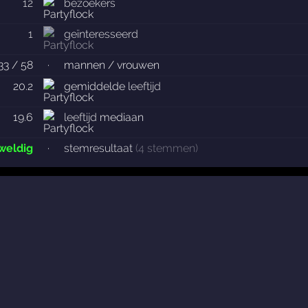
12
bezoekers
1
geïnteresseerd
33 / 58
·
mannen / vrouwen
20.2
gemiddelde
leeftijd
19.6
leeftijd
mediaan
weldig
·
stemresultaat
(4 stemmen)