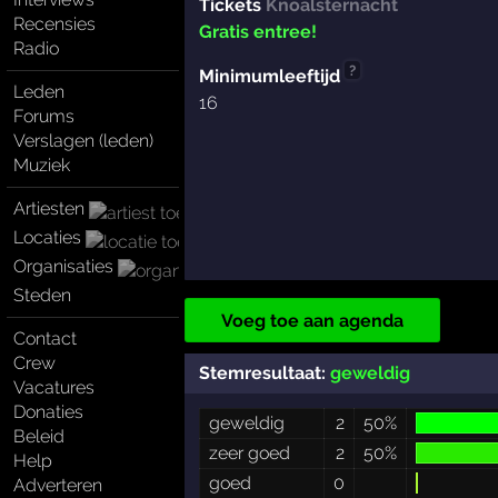
Tickets
Knoalsternacht
Recensies
Gratis entree!
Radio
?
Minimumleeftijd
Leden
16
Forums
Verslagen (leden)
Muziek
Artiesten
Locaties
Organisaties
Steden
Voeg toe aan agenda
Contact
Crew
Stemresultaat:
geweldig
Vacatures
Donaties
geweldig
2
50%
Beleid
zeer goed
2
50%
Help
goed
0
Adverteren