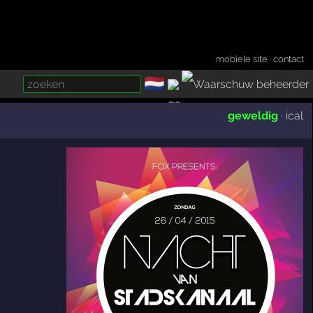
mobiele site
·
contact
🇳🇱
­
geweldig
·
ical