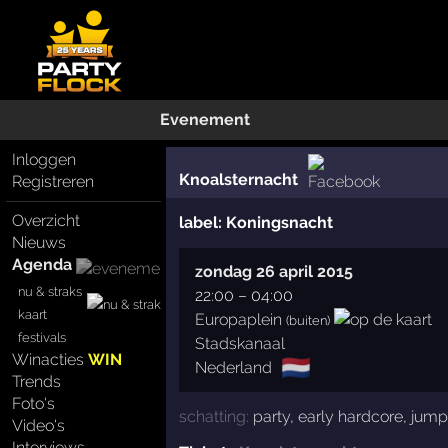
Evenement
Inloggen
Knoalsternacht
Registreren
Overzicht
label:
Koningsnacht
Nieuws
Agenda
zondag 26 april 2015
nu & straks
22:00
–
04:00
kaart
Europaplein
(buiten)
festivals
Stadskanaal
Winacties
WIN
🇳🇱
Nederland
Trends
Foto's
schatting:
party
,
early hardcore
,
jump
Video's
Interviews