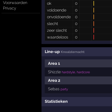
Voorwaarden
ok
0
Privacy
voldoende
0
onvoldoende
0
slecht
0
zeer slecht
0
waardeloos
0
Line-up
Knoalsternacht
Area 1
Shizzle
hardstyle, hardcore
Area 2
Sebas
party
Statistieken