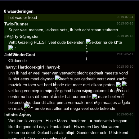
8 waarderingen
het was er koud
2015-07-24
Twix-Runner
2015-05-19
Super veel mensen, lekkere sets, ik heb echt staan stuiteren.
#­P@­rty G@­ngster
2015-05-13
Vettt Gezellig FEEST veel oude bekenden
lekker na de kl*te
Jan VanderGoot
2015-05-11
voldoende
:harry: Hardco­rexgir­l :harry-f:
2015-05-10
uhh ik had er veel meer van verwacht slecht gedraait meeste vond
ik niet eens mooi daymar
heeft super gedraait eerst wast zacht
muziek en toen vet hard konde niet meer met elkaar praten
vet lang een piep in mijn oor gehad haha wijnig opkomst ik ga nooit
eerder na huis dit keer al ander half uur eerder
maar heel veel
bekende dus door dit alles prima vermaakt met mijn maatjes angelo
en mark
en de rest allemaal mega veel oude bekende
Infinite Agony
2015-05-10
Wat kan ik zeggen...Huize Maas...hardcore...= ouderwets losgaan
like the good old days. Fantastisch! Hazes en Day-Mar waren
lekker op dreef. Geluid hard als altijd. Goede sfeer ook. Uitstekend
vermaakt. Op naar de volgende!