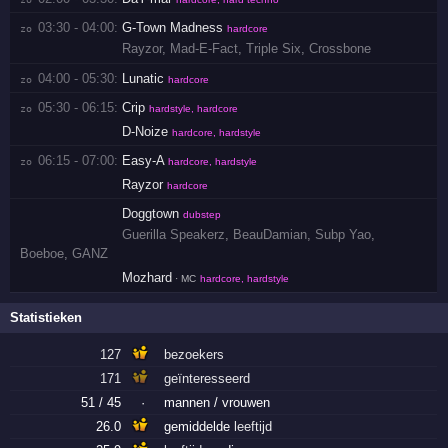
03:30 - 04:00:
G-Town Madness
zo 
hardcore
Rayzor
,
Mad-E-Fact
,
Triple Six
,
Crossbone
04:00 - 05:30:
Lunatic
zo 
hardcore
05:30 - 06:15:
Crip
zo 
hardstyle, hardcore
D-Noize
hardcore, hardstyle
06:15 - 07:00:
Easy-A
zo 
hardcore, hardstyle
Rayzor
hardcore
Doggtown
dubstep
Guerilla Speakerz
,
BeauDamian
,
Subp Yao
,
Boeboe
,
GANZ
Mozhard
· MC
hardcore, hardstyle
Statistieken
127
bezoekers
171
geïnteresseerd
51 / 45
·
mannen / vrouwen
26.0
gemiddelde
leeftijd