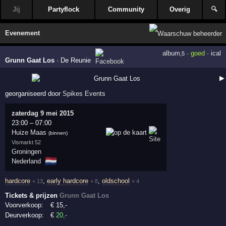
Jij
Partyflock
Community
Overig
🔍
Evenement
album
·
goed
·
ical
,5
Grunn Gaat Los
·
De Reunie
▶
georganiseerd door
Spikes Events
zaterdag 9 mei 2015
23:00
–
07:00
Huize Maas
(binnen)
Vismarkt 52
Groningen
🇳🇱
Nederland
hardcore
,
early hardcore
,
oldschool
× 13
× 8
× 4
Tickets & prijzen
Grunn Gaat Los
Voorverkoop:
€
15
,-
Deurverkoop:
€
20
,-