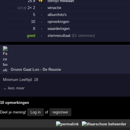
25.9
leeftijd
mediaan
2× 2
·
winactie
123 @
5
·
albumfoto's
10
·
opmerkingen
8
·
waarderingen
goed
·
stemresultaat
(61 stemmen)
Grunn Gaat Los - De Reunie
Minimum Leeftijd: 18
→ lees meer
10 opmerkingen
Deel je mening!
Log in
of
registreer