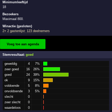
Minimumleeftijd
18
Bezoekers
Maximaal 800.
Winactie (gesloten)
2× 2 gastenlijst: 123 deelnemers
Voeg toe aan agenda
Stemresultaat:
goed
geweldig
4
7%
zeer goed
16
26%
goed
24
39%
ok
9
15%
voldoende
5
8%
onvoldoende
3
5%
slecht
0
zeer slecht
0
waardeloos
0