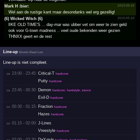
Mark H :bier:
2015-05-10
Wel aan de rustige kant maar desondanks wel erg gezellig!
(6) Wicked Witch (6)
2015-05-10
lIKE OLD TIME'S ... day-mar was ubber vet om weer te zien geld
ook voor G-town madness .. veel oude bekenden weer gezien
THNXX geert en de rest
Line-up
Grunn Gaat Los
Line-up is niet compleet.
23:00 - 23:45:
Critical-T
za 
hardcore
Putty
hardcore
23:45 - 00:30:
Demon
za 
hardcore, hardstyle, trance
Evil-D
hardcore
00:30 - 01:15:
Fraction
zo 
hardcore
Hazes
hardcore
01:15 - 02:00:
J-Lines
zo 
Vreestyle
hardcore
02:00 - 03:30:
DaY-már
zo 
hardcore, hard techno