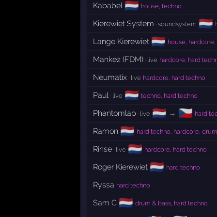
🇳🇱
Kababel
house, techno
🇳🇱
Kierewiet System
· soundsystem
🇳🇱
Lange Kierewiet
house, hardcore,
Mankez (FDM)
· live
hardcore, hard tech
Neumatix
· live
hardcore, hard techno
🇳🇱
Paul
· live
techno, hard techno
🇳🇱
🇨🇿
Phantomlab
→
· live
hard te
🇳🇱
Ramon
hard techno, hardcore, drum
🇳🇱
Rinse
· live
hardcore, hard techno
🇳🇱
Roger Kierewiet
hard techno
Ryssa
hard techno
🇳🇱
Sam C
drum & bass, hard techno