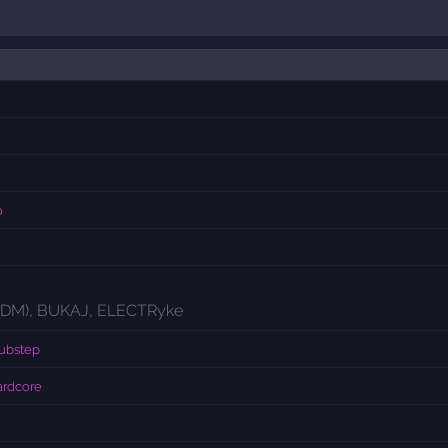
o
FDM)
,
BUKAJ
,
ELECTRyke
dubstep
ardcore