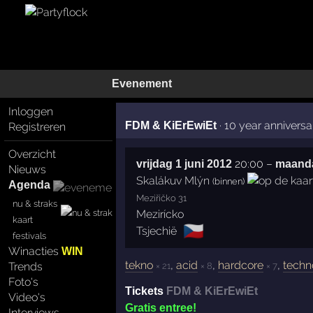
Evenement
Inloggen
·
10 year anniversa
FDM & KiErEwiEt
Registreren
Overzicht
20:00
–
vrijdag 1 juni 2012
maanda
Nieuws
Skalákuv Mlýn
(binnen)
Agenda
Meziříčko 31
nu & straks
Mezirícko
kaart
🇨🇿
Tsjechië
festivals
Winacties
WIN
tekno
,
acid
,
hardcore
,
techn
× 21
× 8
× 7
Trends
Foto's
Tickets
FDM & KiErEwiEt
Video's
Gratis entree!
Interviews