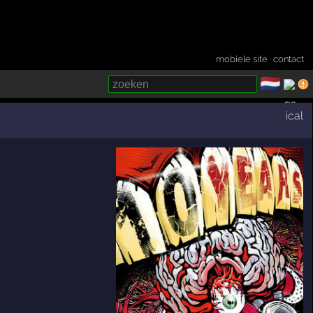
mobiele site
·
contact
🇳🇱
­
ical