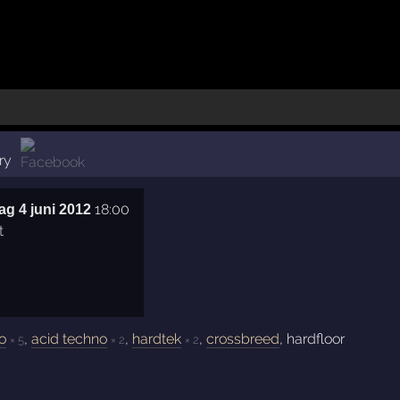
ry
18:00
g 4 juni 2012
o
,
acid techno
,
hardtek
,
crossbreed
, hardfloor
× 5
× 2
× 2