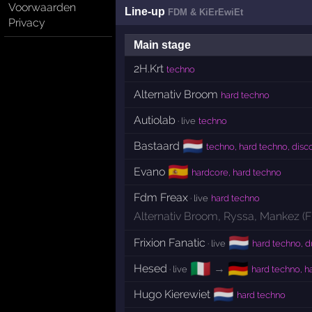
Voorwaarden
Line-up
FDM & KiErEwiEt
Privacy
Main stage
2H.Krt
techno
Alternativ Broom
hard techno
Autiolab
· live
techno
🇳🇱
Bastaard
techno, hard techno, disc
🇪🇸
Evano
hardcore, hard techno
Fdm Freax
· live
hard techno
Alternativ Broom
,
Ryssa
,
Mankez (
🇳🇱
Frixion Fanatic
· live
hard techno, 
🇮🇹
🇩🇪
Hesed
→
· live
hard techno, h
🇳🇱
Hugo Kierewiet
hard techno