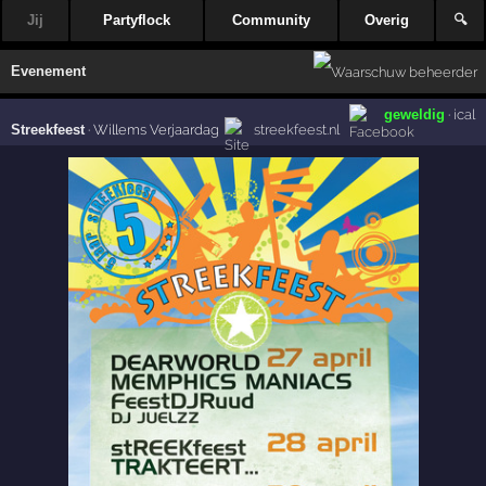
Jij
Partyflock
Community
Overig
🔍
Evenement
geweldig
·
ical
Streekfeest
·
Willems Verjaardag
streekfeest.nl