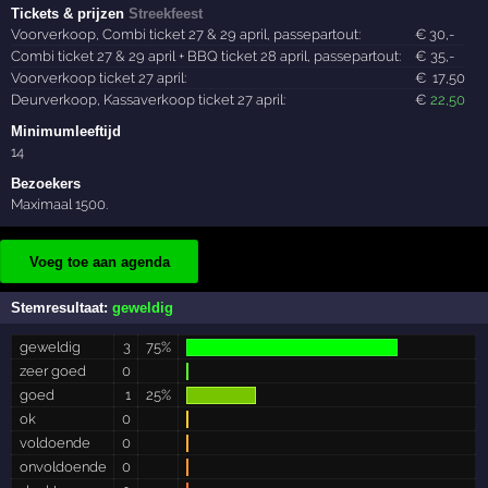
Tickets & prijzen
Streekfeest
Voorverkoop, Combi ticket 27 & 29 april, passepartout:
€
30
,-
Combi ticket 27 & 29 april + BBQ ticket 28 april, passepartout:
€
35
,-
Voorverkoop ticket 27 april:
€
17
,50
Deurverkoop, Kassaverkoop ticket 27 april:
€
22
,50
Minimumleeftijd
14
Bezoekers
Maximaal 1500.
Voeg toe aan agenda
Stemresultaat:
geweldig
geweldig
3
75%
zeer goed
0
goed
1
25%
ok
0
voldoende
0
onvoldoende
0