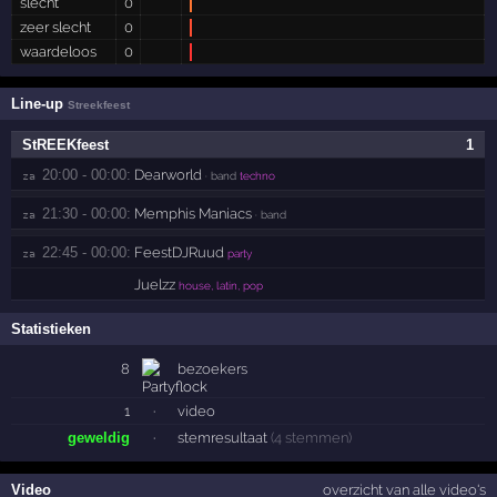
slecht
0
zeer slecht
0
waardeloos
0
Line-up
Streekfeest
StREEKfeest
1
20:00 - 00:00:
Dearworld
za 
· band
techno
21:30 - 00:00:
Memphis Maniacs
za 
· band
22:45 - 00:00:
FeestDJRuud
za 
party
Juelzz
house, latin, pop
Statistieken
8
bezoekers
1
·
video
geweldig
·
stemresultaat
(4 stemmen)
Video
overzicht van alle video's