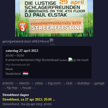
georganiseerd door
stREEKfeest
zaterdag 27 april 2013
20:00
–
01:00
Evenemententerrein Mgr Borretstraat
(buiten)
Mgr Borretstraat 56
Reek
🇳🇱
Nederland
eclectic
,
electro
,
2step
,
big room
,
club
,
dubstep
,
garage
× 2
× 2
× 1
× 1
× 1
× 1
,
hip hop
,
house
× 1
× 1
× 1
Streekfeest dagen
Streekfeest
,
za 27 apr 2013, 20:00
←
Streekfeest
,
ma 29 apr 2013, 20:00