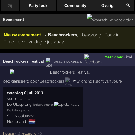
Jij
Partyflock
Community
Overig
🔍
Evenement
Nieuw evenement
→
Beachrockers
, Ulesprong · Back in
Time 2027 · vrijdag 2 juli 2027
zeer goed
·
ical
Beachrockers Festival
beachrockers.nl
georganiseerd door
Beachrockers
⊂
Stichting Nacht van Joure
zaterdag 6 juli 2013
14:00
–
00:00
De Ulesprong
(buiten, strand)
De Uilensprong
Sint Nicolaasga
🇳🇱
Nederland
house
,
eclectic
× 18
× 6