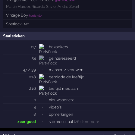
90s/00s, retro
Martin Harder
,
Ricardo Silvio
,
Andre Zwart
Vintage Boy
hardstyle
Sherlock
· MC
Statistieken
117
bezoekers
54
geïnteresseerd
47 / 39
·
mannen / vrouwen
21.8
gemiddelde
leeftijd
21.6
leeftijd
mediaan
1
·
nieuwsbericht
4
·
video's
8
·
opmerkingen
zeer goed
·
stemresultaat
(26 stemmen)