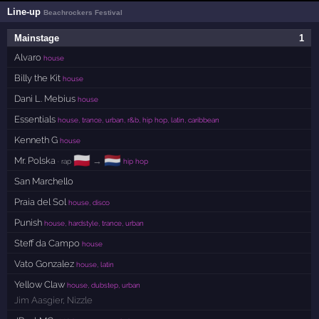
Line-up
Beachrockers Festival
Mainstage
1
Alvaro
house
Billy the Kit
house
Dani L. Mebius
house
Essentials
house, trance, urban, r&b, hip hop, latin, caribbean
Kenneth G
house
🇵🇱
🇳🇱
Mr. Polska
→
· rap
hip hop
San Marchello
Praia del Sol
house, disco
Punish
house, hardstyle, trance, urban
Steff da Campo
house
Vato Gonzalez
house, latin
Yellow Claw
house, dubstep, urban
Jim Aasgier
,
Nizzle