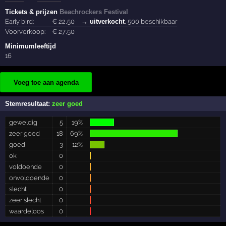
Tickets & prijzen
Beachrockers Festival
Early bird:
€
22
,50
→ uitverkocht
, 500 beschikbaar
Voorverkoop:
€
27
,50
Minimumleeftijd
16
Voeg toe aan agenda
Stemresultaat:
zeer goed
geweldig
5
19%
zeer goed
18
69%
goed
3
12%
ok
0
voldoende
0
onvoldoende
0
slecht
0
zeer slecht
0
waardeloos
0