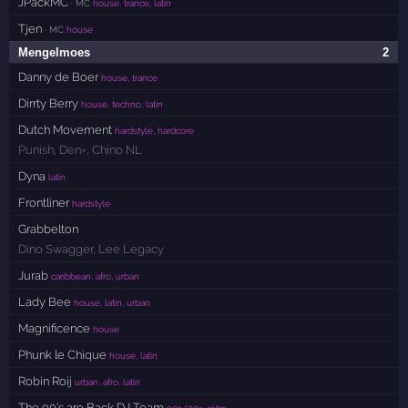
JPackMC
· MC
house, trance, latin
Tjen
· MC
house
Mengelmoes
2
Danny de Boer
house, trance
Dirrty Berry
house, techno, latin
Dutch Movement
hardstyle, hardcore
Punish
,
Den=
,
Chino NL
Dyna
latin
Frontliner
hardstyle
Grabbelton
Dino Swagger
,
Lee Legacy
Jurab
caribbean, afro, urban
Lady Bee
house, latin, urban
Magnificence
house
Phunk le Chique
house, latin
Robin Roij
urban, afro, latin
The 90's are Back DJ Team