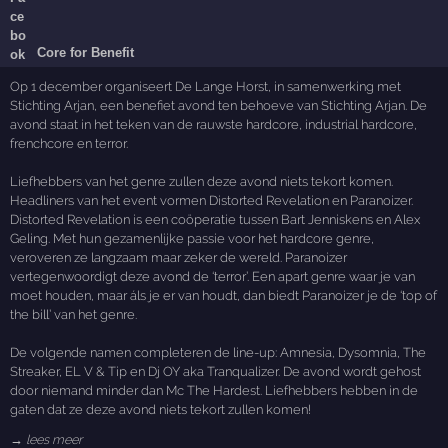
Core for Benefit
Op 1 december organiseert De Lange Horst, in samenwerking met
Stichting Arjan, een benefiet avond ten behoeve van Stichting Arjan. De
avond staat in het teken van de rauwste hardcore, industrial hardcore,
frenchcore en terror.
Liefhebbers van het genre zullen deze avond niets tekort komen.
Headliners van het event vormen Distorted Revelation en Paranoizer.
Distorted Revelation is een coöperatie tussen Bart Jenniskens en Alex
Geling. Met hun gezamenlijke passie voor het hardcore genre,
veroveren ze langzaam maar zeker de wereld. Paranoizer
vertegenwoordigt deze avond de ‘terror’. Een apart genre waar je van
moet houden, maar áls je er van houdt, dan biedt Paranoizer je de ‘top of
the bill’ van het genre.
De volgende namen completeren de line-up: Amnesia, Dysomnia, The
Streaker, EL V & Tip en Dj OY aka Tranqualizer. De avond wordt gehost
door niemand minder dan Mc The Hardest. Liefhebbers hebben in de
gaten dat ze deze avond niets tekort zullen komen!
→ lees meer