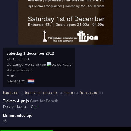
zaterdag 1 december 2012
21:00
–
04:00
De Lange Horst
(binnen)
Wilhelminaplein 9
Horst
🇳🇱
Nederland
hardcore
,
industrial hardcore
,
terror
,
frenchcore
× 5
× 4
× 4
× 1
Tickets & prijs
Core for Benefit
Deurverkoop:
€
5
,-
Minimumleeftijd
16