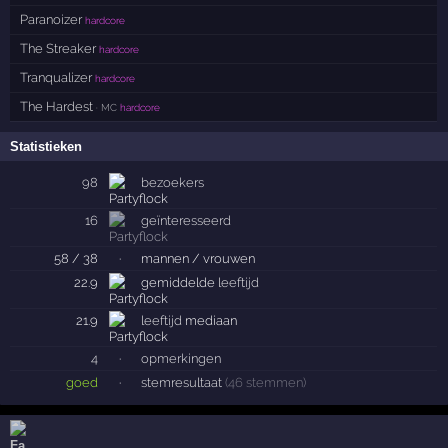
Paranoizer
hardcore
The Streaker
hardcore
Tranqualizer
hardcore
The Hardest
· MC
hardcore
Statistieken
98
bezoekers
16
geïnteresseerd
58 / 38
·
mannen / vrouwen
22.9
gemiddelde
leeftijd
21.9
leeftijd
mediaan
4
·
opmerkingen
goed
·
stemresultaat
(46 stemmen)