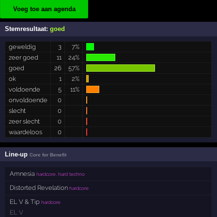
Voeg toe aan agenda
Stemresultaat:
goed
geweldig
3
7%
zeer goed
11
24%
goed
26
57%
ok
1
2%
voldoende
5
11%
onvoldoende
0
slecht
0
zeer slecht
0
waardeloos
0
Line-up
Core for Benefit
Amnesia
hardcore, hard techno
Distorted Revelation
hardcore
EL V & Tip
hardcore
EL V