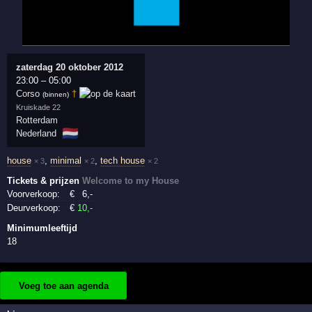
zaterdag 20 oktober 2012
23:00
–
05:00
Corso
†
(binnen)
Kruiskade 22
Rotterdam
🇳🇱
Nederland
house
,
minimal
,
tech house
× 3
× 2
× 2
Tickets & prijzen
Welcome to my House
Voorverkoop:
€
6
,-
Deurverkoop:
€
10
,-
Minimumleeftijd
18
Voeg toe aan agenda