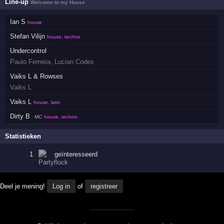
Line-up
Welcome to my House
Ian S
house
Stefan Vilijn
house, techno
Undercontrol
Paulo Ferreira
,
Lucian Codes
Vaiks L & Rowses
Vaiks L
Vaiks L
house, latin
Dirty B
· MC
house, techno
Statistieken
1
geïnteresseerd
Deel je mening!
Log in
of
registreer