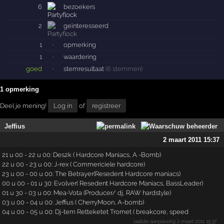
6
bezoekers
2
geïnteresseerd
1
·
opmerking
1
·
waardering
goed
·
stemresultaat
(6 stemmen)
1 opmerking
Deel je mening!
Log in
of
registreer
Jeffius
2 maart 2011 15:37
21 u 00 - 22 u 00: Des2k ( Hardcore Maniacs, A -Bomb)
22 u 00 - 23 u 00: J-rex ( Commericiele hardcore)
23 u 00 - 00 u 00: The Betrayer(Resedent Hardcore maniacs)
00 u 00 - 01 u 30: Evolver( Resedent Hardcore Maniacs, BassLeader)
01 u 30 - 03 u 00: Mea-Vota (Producer/ dj, RAW hardstyle)
03 u 00 - 04 u 00: Jeffius ( CherryMoon, A-bomb)
04 u 00 - 05 u 00: Dj-tem Retteketet Tromet ( breakcore, speed
laatste aanpassing
2 maart 2011 15:37