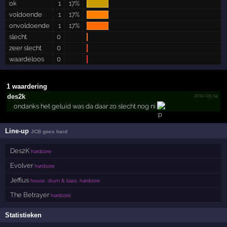
ok
1
17%
voldoende
1
17%
onvoldoende
1
17%
slecht
0
zeer slecht
0
waardeloos
0
1 waardering
2011-05-14
des2k
ondanks het geluid was da daar zo slecht nog ni
Line-up
JCB goes hard
Des2K
hardcore
Evolver
hardcore
Jeffius
house, drum & bass, hardcore
The Betrayer
hardcore
Statistieken