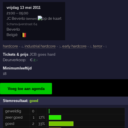
vrijdag 13 mei 2011
21:00
–
05:00
JC Beverlo
(binnen)
Schansvijverstraat 64
Beverlo
🇧🇪
België
hardcore
,
industrial hardcore
,
early hardcore
,
terror
× 4
× 3
× 2
× 1
Tickets & prijs
JCB goes hard
Deurverkoop:
€
2
,-
Minimumleeftijd
18
Voeg toe aan agenda
Stemresultaat:
goed
geweldig
0
zeer goed
1
17%
goed
2
33%