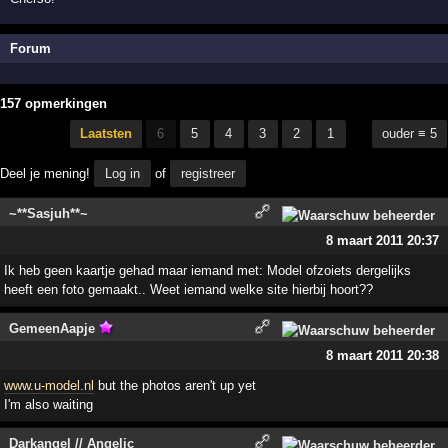
Forum
157 opmerkingen
Laatsten
6
5
4
3
2
1
ouder ≡ 5
Deel je mening!
Log in
of
registreer
~**Sasjuh**~
8 maart 2011 20:37
Ik heb geen kaartje gehad maar iemand met: Model ofzoiets dergelijks
heeft een foto gemaakt.. Weet iemand welke site hierbij hoort??
GemeenAapje
8 maart 2011 20:38
www.u-model.nl
but the photos aren't up yet
I'm also waiting
Darkangel // Angelic