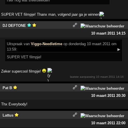
Hier nog wat sfeerbeelden
SUPER VET filmpje! Thanx man, volgend jaar ga je winnen
DJ DEFTONE
10 maart 2011 14:15
Uitspraak
van
Viggo-Needletime
op donderdag 10 maart 2011 om
13:59:
▶
SUPER VET filmpje!
Zeker supercool filmpje!
laatste aanpassing
10 maart 2011 14:16
Pat B
10 maart 2011 20:30
Thx Everybody!
Lattus
10 maart 2011 22:00