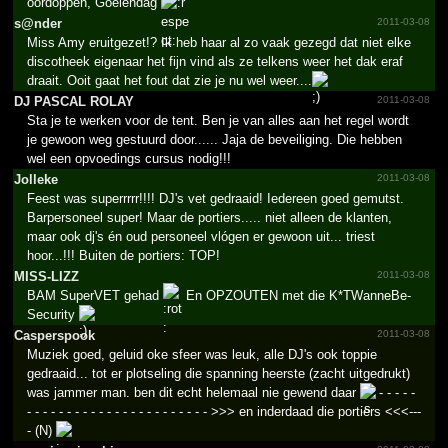
oordoppen, Goeiendag
s@nder
2011-03-08
Miss Amy eruitgezet!? Ik heb haar al zo vaak gezegd dat niet elke
discotheek eigenaar het fijn vind als ze telkens weer het dak eraf
draait. Ooit gaat het fout dat zie je nu wel weer....
DJ PASCAL ROLAY
2011-03-08
Sta je te werken voor de tent. Ben je van alles aan het regel wordt
je gewoon weg gestuurd door...... Jaja de beveiliging. Die hebben
wel een opvoedings cursus nodig!!!
Jolleke
2011-03-08
Feest was superrrrr!!!! DJ's vet gedraaid! Iedereen goed gemutst.
Barpersoneel super! Maar de portiers..... niet alleen de klanten,
maar ook dj's én oud personeel vlógen er gewoon uit... triest
hoor...!!! Buiten de portiers: TOP!
MISS-LIZZ
2011-03-08
BAM SuperVET gehad
En OPZOUTEN met die K*TWanneBe-
Security
Casperspook
2011-03-08
Muziek goed, geluid oke sfeer was leuk, alle DJ's ook toppie
gedraaid... tot er plotseling die spanning heerste (zacht uitgedrukt)
was jammer man. ben dit echt helemaal nie gewend daar
- - - - -
- - - - - - - - - - - - - - - - - - - - - - - >>> en inderdaad die portiers <<<---
- (N)