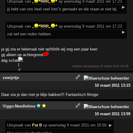
Uitspraak
van
RRR
op woensdag 9 maart 2011 om 17:23:
▶
jij hebt van ons heel veel foto"s gemaakt en die staan er niet bij
Uitspraak
van
RRR
op woensdag 9 maart 2011 om 17:23:
▶
zal wel een reden hebben
ja gij sta er helemaal niet op!hihihi wij nog een paar keer
gij alleen op achtergrond
dag schat
laatste aanpassing
10 maart 2011 00:46
zweijntje
10 maart 2011 13:15
Daar sta je dan met je blije bakkes!!! Fantastisch filmpje
Viggo-Needletime
10 maart 2011 13:59
Uitspraak
van
Pat B
op woensdag 9 maart 2011 om 18:50:
▶