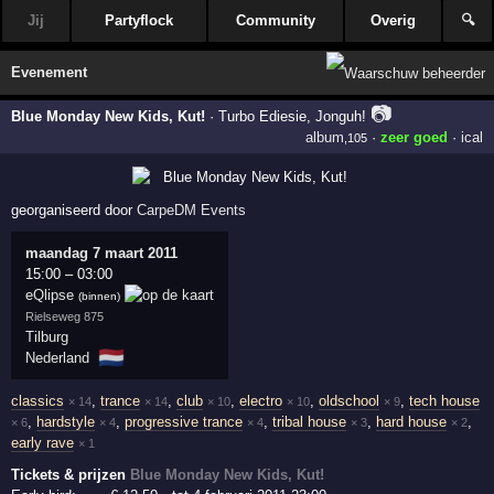
Jij
Partyflock
Community
Overig
🔍
Evenement
📷
Blue Monday New Kids, Kut!
·
Turbo Ediesie, Jonguh!
album
·
zeer goed
·
ical
,105
georganiseerd door
CarpeDM Events
maandag 7 maart 2011
15:00
–
03:00
eQlipse
(binnen)
Rielseweg 875
Tilburg
🇳🇱
Nederland
classics
,
trance
,
club
,
electro
,
oldschool
,
tech house
× 14
× 14
× 10
× 10
× 9
,
hardstyle
,
progressive trance
,
tribal house
,
hard house
,
× 6
× 4
× 4
× 3
× 2
early rave
× 1
Tickets & prijzen
Blue Monday New Kids, Kut!