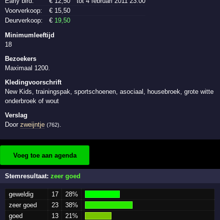
Early bird:
€
12
,50
tot 4 februari 2011 23:00
Voorverkoop:
€
15
,50
Deurverkoop:
€
19
,50
Minimumleeftijd
18
Bezoekers
Maximaal 1200.
Kledingvoorschrift
New Kids, trainingspak, sportschoenen, asociaal, housebroek, grote witte
onderbroek of wout
Verslag
Door
zweijntje
.
(762)
Voeg toe aan agenda
Stemresultaat:
zeer goed
geweldig
17
28%
zeer goed
23
38%
goed
13
21%