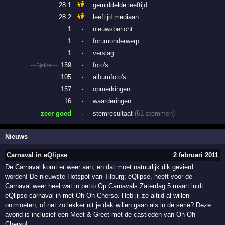
28.1
gemiddelde
leeftijd
28.2
leeftijd
mediaan
1
·
nieuwsbericht
1
·
forumonderwerp
1
·
verslag
159
·
foto's
---Sjefke---:
105
·
albumfoto's
157
·
opmerkingen
16
·
waarderingen
zeer goed
·
stemresultaat
(61 stemmen)
Nieuws
Carnaval in eQlipse
2 februari 2011
De Carnaval komt er weer aan, en dat moet natuurlijk dik gevierd
worden! De nieuwste Hotspot van Tilburg; eQlipse, heeft voor de
Carnaval weer heel wat in petto.Op Carnavals Zaterdag 5 maart luidt
eQlipse carnaval in met Oh Oh Cherso. Heb jij ze altijd al willen
ontmoeten, of net zo lekker uit je dak willen gaan als in de serie? Deze
avond is inclusief een Meet & Greet met de castleden van Oh Oh
Cherso!