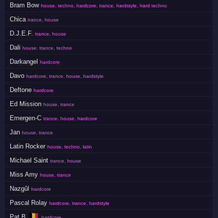
Bram Bow
house, techno, hardcore, trance, hardstyle, hard techno
Chica
trance, house
D.J.E.F.
trance, house
Dali
house, trance, techno
Darkangel
hardcore
Davo
hardcore, trance, house, hardstyle
Deftone
hardcore
Ed Mission
house, trance
Emergen-C
trance, house, hardcore
Jan
house, trance
Latin Rocker
house, techno, latin
Michael Saint
trance, house
Miss Amy
house, trance
Nazgûl
hardcore
Pascal Rolay
hardcore, trance, hardstyle
🇧🇪
Pat B
hardcore