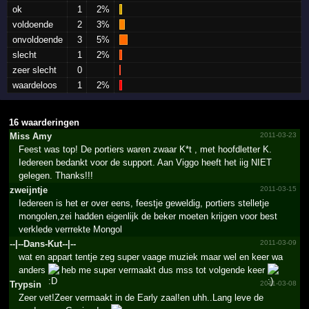
ok
1
2%
voldoende
2
3%
onvoldoende
3
5%
slecht
1
2%
zeer slecht
0
waardeloos
1
2%
16 waarderingen
Miss Amy
2011-03-23
Feest was top! De portiers waren zwaar K*t , met hoofdletter K.
Iedereen bedankt voor de support. Aan Viggo heeft het iig NIET
gelegen. Thanks!!!
zweijntje
2011-03-15
Iedereen is het er over eens, feestje geweldig, portiers stelletje
mongolen,zei hadden eigenlijk de beker moeten krijgen voor best
verklede verrrekte Mongol
--|--Dans-Kut--|--
2011-03-09
wat en appart tentje zeg super vaage muziek maar wel en keer wa
anders
heb me super vermaakt dus mss tot volgende keer
Trypsin
2011-03-08
Zeer vet!Zeer vermaakt in de Early zaal!en uhh..Lang leve de