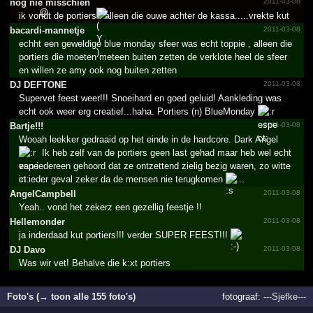
nog nie misschien
2011-03-08
ik vondt de portiers
alleen die ouwe achter de kassa.....vrekte kut
bacardi-mannetje
2011-03-08
echht een geweldige blue monday sfeer was echt toppie , alleen die
portiers die moeten meteen buiten zetten de verklote heel de sfeer
en willen ze amy ook nog buiten zetten
DJ DEFTONE
2011-03-08
Supervet feest weer!!! Snoeihard en goed geluid! Aankleding was
echt ook weer erg creatief...haha. Portiers (n) BlueMonday
Bartje!!!
2011-03-08
Wooah leekker gedraaid op het einde in de hardcore. Dark Angel
Ik heb zelf van de portiers geen last gehad maar heb wel echt
van iedereen gehoord dat ze ontzettend zielig bezig waren, zo witte
in ieder geval zeker da de mensen nie terugkomen
...
AngelC­ampbel­l
2011-03-08
Yeah.. vond het zekerz een gezellig feestje !!
Hellemonder
2011-03-08
ja inderdaad kut portiers!!! verder SUPER FEEST!!!
DJ Davo
2011-03-08
Was wir vet! Behalve die k:xt portiers
Foto's (→ toon alle 155 foto's)
fotograaf:
---Sjefke---