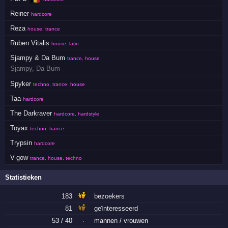
Reiner
hardcore
Reza
house, trance
Ruben Vitalis
house, latin
Sjampy & Da Bum
trance, house
Sjampy
,
Da Bum
Spyker
techno, trance, house
Taa
hardcore
The Darkraver
hardcore, hardstyle
Toyax
techno, trance
Trypsin
hardcore
V-gow
trance, house, techno
Statistieken
183
bezoekers
81
geïnteresseerd
53 / 40
·
mannen / vrouwen