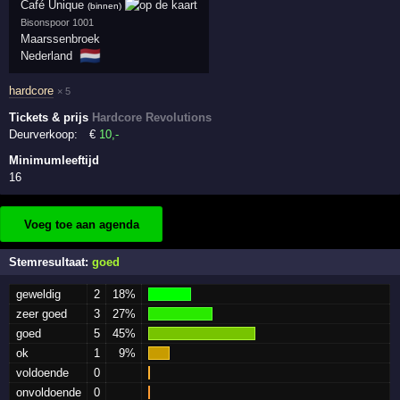
Café Unique
(binnen)
Bisonspoor 1001
Maarssenbroek
🇳🇱
Nederland
hardcore
× 5
Tickets & prijs
Hardcore Revolutions
Deurverkoop:
€
10
,-
Minimumleeftijd
16
Voeg toe aan agenda
Stemresultaat:
goed
geweldig
2
18%
zeer goed
3
27%
goed
5
45%
ok
1
9%
voldoende
0
onvoldoende
0