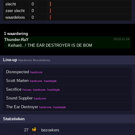
slecht
0
zeer slecht
0
waardeloos
0
1 waardering
Thunder-RaY
2010-11-28
Keihard...! THE EAR DESTROYER IS DE BOM
Line-up
Hardcore Revolutions
Disrespected
hardcore
Scott Marten
hardcore, hardstyle
Secrifice
house, hardcore, hardstyle
Sound Supplier
hardcore
The Ear Destroyer
hardcore, hardstyle
Statistieken
27
bezoekers