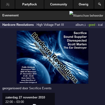
Jij
Partyflock
Community
Overig
🔍
Evenement
Hardcore Revolutions
·
High Voltage Part III
album
·
goed
·
ical
,1
georganiseerd door
Secrifice Events
zaterdag 27 november 2010
22:00
–
03:00