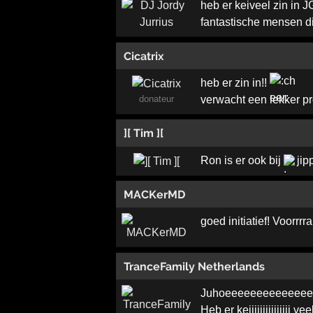
heb er keiveel zin in 
fantastische mensen d
Cicatrix
heb er zin in!!
donateur
verwacht een lekker p
][ Tim ][
Ron is er ook bij
jip
MACKerMD
goed initiatief! Voorrr
TranceFamily Netherlands
Juhoeeeeeeeeeeeeeeee
Heb er keiiiiiiiiiiiiii