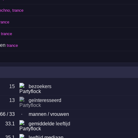
echno, trance
rance
 trance
ken
trance
15
bezoekers
13
geïnteresseerd
66 / 33
·
mannen / vrouwen
33.1
gemiddelde
leeftijd
35.1
leeftijd
mediaan