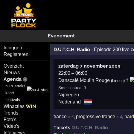
Evenement
Inloggen
D.U.T.C.H. Radio
·
Episode 200 live c
Registreren
zaterdag 7 november 2009
Overzicht
Nieuws
22:00
–
06:00
Agenda
†
Danscafé Moulin Rouge
(binnen)
nu & straks
Smetiusstraat 9
kaart
Nijmegen
festivals
🇳🇱
Nederland
WIN
Winacties
Trends
trance
,
progressive trance
,
hard
× 6
× 4
Foto's
Video's
Tickets
D.U.T.C.H. Radio
Interviews