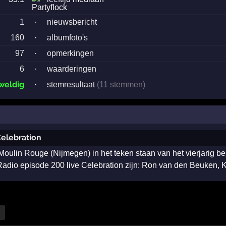
1
·
nieuwsbericht
160
·
albumfoto's
97
·
opmerkingen
6
·
waarderingen
weldig
·
stemresultaat
(11 stemmen)
Celebration
oulin Rouge (Nijmegen) in het teken staan van het vierjarig be
 Radio episode 200 live Celebration zijn: Ron van den Beuken, K