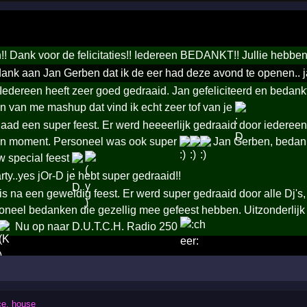
n!! Dank voor de felicitaties!! Iedereen BEDANKT!! Jullie hebben
 dank aan Jan Gerben dat ik de eer had deze avond te openen.
 Iedereen heeft zeer goed gedraaid. Jan gefeliciteerd en bedank
en van me mashup dat vind ik echt zeer tof van je
aad een super feest. Er werd heeeerlijk gedraaid door iedereen,
n moment. Personeel was ook super
Jan Gerben, bedankt
w special feest
ty..yes jOr-D je hebt super gedraaid!!
is na een geweldig feest. Er werd super gedraaid door alle Dj's,
neel bedanken die gezellig mee gefeest hebben. Uitzonderlijk
Nu op naar D.U.T.C.H. Radio 250
ce, house