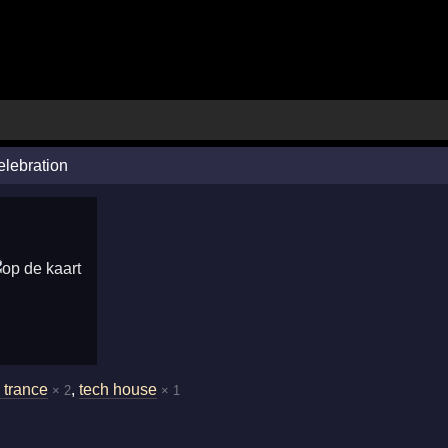
elebration
 trance
,
tech house
× 2
× 1