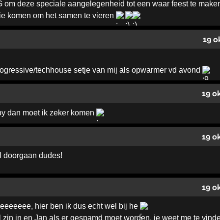
JG om deze speciale aangelegenheid tot een waar feest te maken
ie komen om het samen te vieren
19 o
rogressive/techhouse setje van mij als opwarmer vd avond
19 o
py dan moet ik zeker komen
19 o
ral doorgaan dudes!
19 o
eeeee, hier ben ik dus echt wel bij he
i veel zin in en Jan als er gespamd moet worden, je weet me te vin