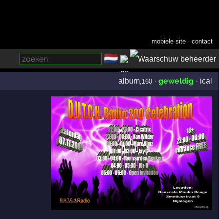
mobiele site
·
contact
🇳🇱
­
geweldig
album
·
·
ical
,160