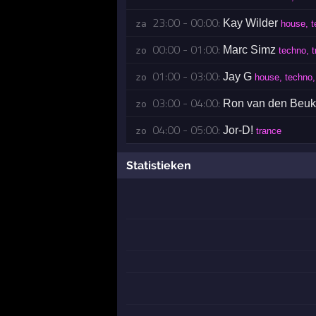
23:00 - 00:00:
Kay Wilder
za 
house, t
00:00 - 01:00:
Marc Simz
zo 
techno, t
01:00 - 03:00:
Jay G
zo 
house, techno,
03:00 - 04:00:
Ron van den Beu
zo 
04:00 - 05:00:
Jor-D!
zo 
trance
Statistieken