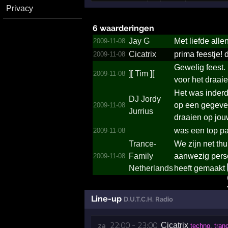
Privacy
6 waarderingen
Jay G
Met liefde alle
2009-11-08
Cicatrix
prima feestje!
2009-11-08
Gewelig feest.
][ Tim ][
2009-11-08
voor het draai
Het was inderd
DJ Jordy
op een gegeve
2009-11-08
Jurrius
draaien op jou
was een top par
2009-11-08
Trance­
We zijn net thu
Family
aanwezig perso
2009-11-08
Netherlands
heeft gemaakt
Line-up
D.U.T.C.H. Radio
22:00 - 23:00:
Cicatrix
za 
techno, tran