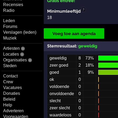
Gratis entree!
Recensies
?
Radio
Minimumleeftijd
18
Leden
Forums
Verslagen (leden)
Voeg toe aan agenda
Muziek
Stemresultaat:
geweldig
Artiesten
Locaties
geweldig
8
73%
Organisaties
zeer goed
2
18%
Steden
goed
1
9%
Contact
ok
0
Crew
voldoende
0
Vacatures
Donaties
onvoldoende
0
Beleid
slecht
0
Help
zeer slecht
0
Adverteren
waardeloos
0
Voorwaarden